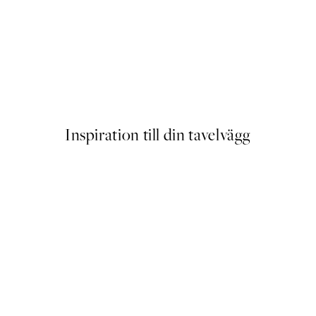
Sardines de la Mer Poster
Från 83 kr
Inspiration till din tavelvägg