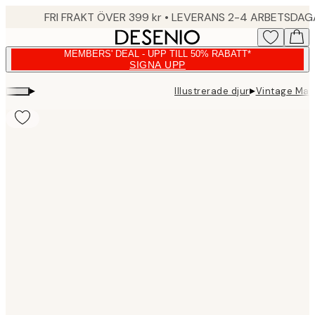
Skip
FRI FRAKT ÖVER 399 kr • LEVERANS 2-4 ARBETSDA
to
main
MEMBERS' DEAL - UPP TILL 50% RABATT*
content.
SIGNA UPP
▸
▸
Illustrerade djur
Vintage Mac
Product