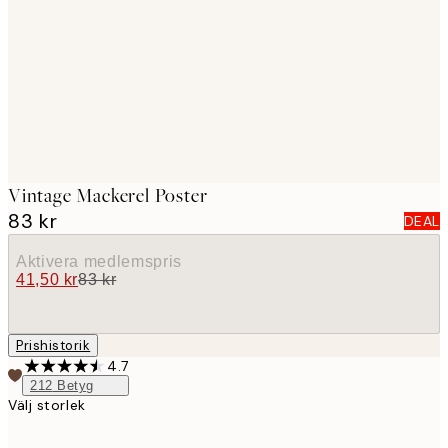
images
Vintage Mackerel Poster
83 kr
DEAL
Aktivera medlemspris
41,50 kr
83 kr
Prishistorik
4.7
212
Betyg
Välj storlek