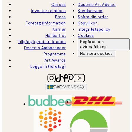
Om oss
Desenio Art Advice
Investor relations
Kundservice
Press
Spåra din order
Företagsinformation
Köpvillkor
Karriär
Integritetspolicy
Hållbarhet
Cookies
Tillgänglighetsutlåtande
Begäran om
avbeställning
Desenio Ambassador
Hantera cookies
Programme
Art Awards
Logga in (företag)
SWE
SVENSKA