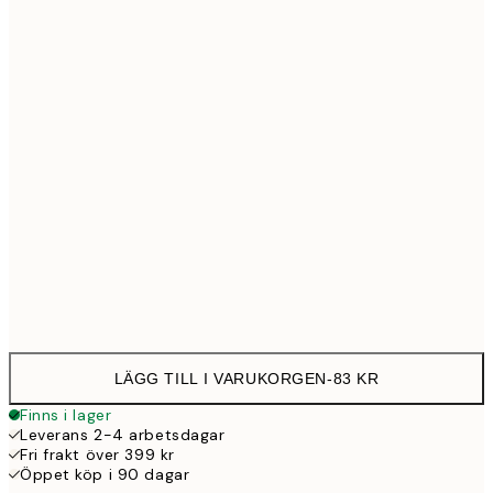
13x18 cm
8
21x30 cm
12
30x40 cm
23
Frame
options
LÄGG TILL I VARUKORGEN
-
83 KR
Finns i lager
Leverans 2-4 arbetsdagar
Fri frakt över 399 kr
Öppet köp i 90 dagar