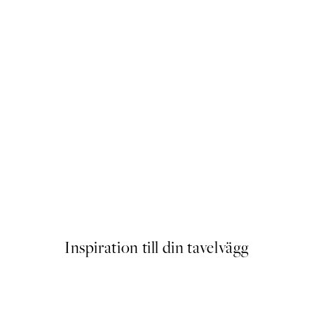
oilet Poster
Mediterranean Mingle Poster
Från 239 kr
Inspiration till din tavelvägg