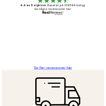
4.4 av 5 stjärnor
Baserat på 108584 betyg.
Se några recensioner här.
Verifierad köpare
Kundrecensioner
Fina målningar.
2 juni
Roonak F
Se fler recensioner här