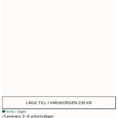
30x40 cm
23
50x70 cm
39
70x100 cm
50
100x150 cm
1 15
Frame
options
LÄGG TILL I VARUKORGEN
-
239 KR
Finns i lager
Leverans 2-4 arbetsdagar