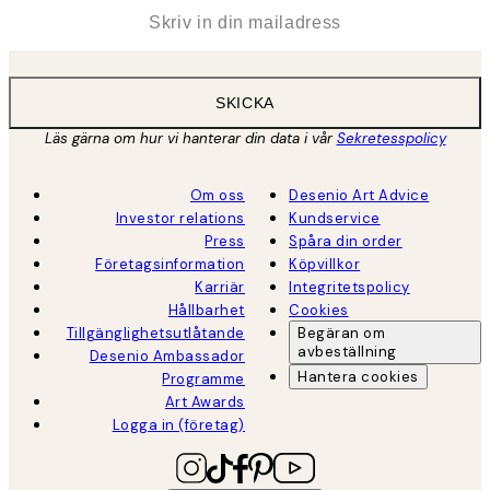
*
E-post
SKICKA
Läs gärna om hur vi hanterar din data i vår
Sekretesspolicy
Om oss
Desenio Art Advice
Investor relations
Kundservice
Press
Spåra din order
Företagsinformation
Köpvillkor
Karriär
Integritetspolicy
Hållbarhet
Cookies
Tillgänglighetsutlåtande
Begäran om
avbeställning
Desenio Ambassador
Hantera cookies
Programme
Art Awards
Logga in (företag)