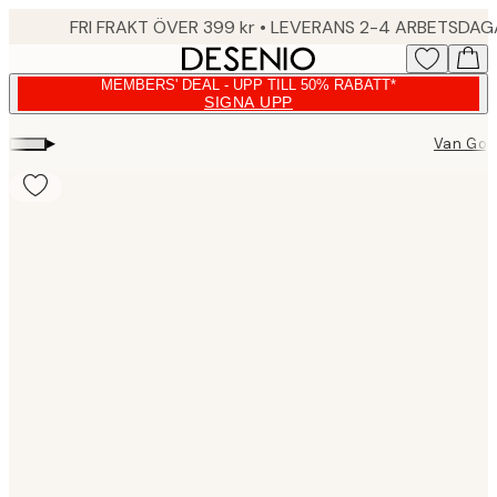
Skip
FRI FRAKT ÖVER 399 kr • LEVERANS 2-4 ARBETSDA
to
main
MEMBERS' DEAL - UPP TILL 50% RABATT*
content.
SIGNA UPP
▸
Van Gog
Product