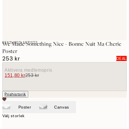
FEATURED ARTISTS
We Made Something Nice - Bonne Nuit Ma Cherie
Poster
253 kr
DEAL
Aktivera medlemspris
151,80 kr
253 kr
Prishistorik
Poster
Canvas
Välj storlek