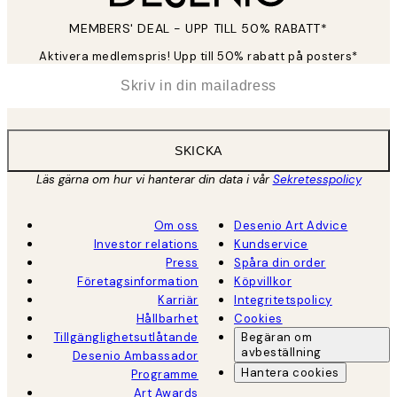
MEMBERS' DEAL - UPP TILL 50% RABATT*
Aktivera medlemspris! Upp till 50% rabatt på posters*
*
E-post
SKICKA
Läs gärna om hur vi hanterar din data i vår
Sekretesspolicy
Om oss
Desenio Art Advice
Investor relations
Kundservice
Press
Spåra din order
Företagsinformation
Köpvillkor
Karriär
Integritetspolicy
Hållbarhet
Cookies
Tillgänglighetsutlåtande
Begäran om
avbeställning
Desenio Ambassador
Hantera cookies
Programme
Art Awards