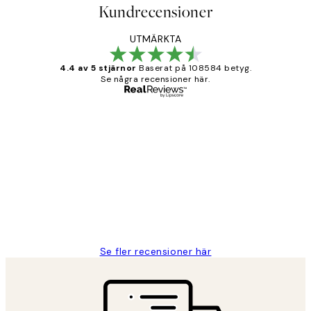
Kundrecensioner
UTMÄRKTA
4.4 av 5 stjärnor
Baserat på 108584 betyg.
Se några recensioner här.
Verifierad köpare
Kundrecensioner
Fina målningar.
2 juni
Roonak F
Se fler recensioner här