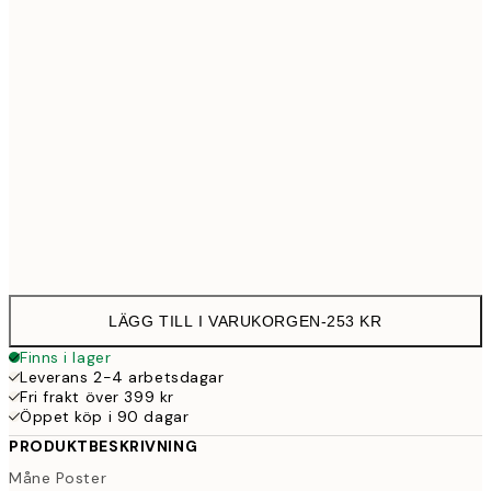
30x40 cm
25
50x70 cm
43
Frame
options
LÄGG TILL I VARUKORGEN
-
253 KR
Finns i lager
Leverans 2-4 arbetsdagar
Fri frakt över 399 kr
Öppet köp i 90 dagar
PRODUKTBESKRIVNING
Måne Poster