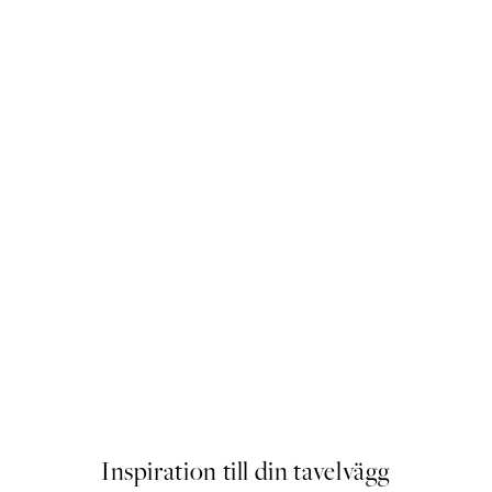
abar Poster
Warming Sun Poster
Från 83 kr
Inspiration till din tavelvägg