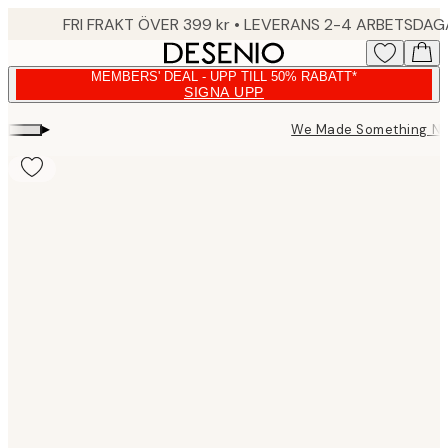
Skip
FRI FRAKT ÖVER 399 kr • LEVERANS 2-4 ARBETSDA
to
main
MEMBERS' DEAL - UPP TILL 50% RABATT*
content.
SIGNA UPP
▸
We Made Something Ni
Product
images