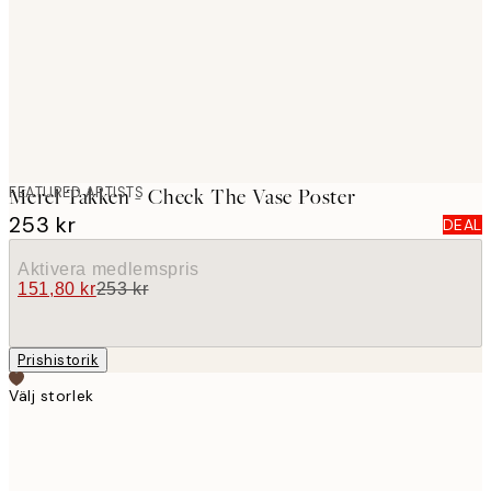
images
FEATURED ARTISTS
Merel Takken - Check The Vase Poster
253 kr
DEAL
Aktivera medlemspris
151,80 kr
253 kr
Prishistorik
Välj storlek