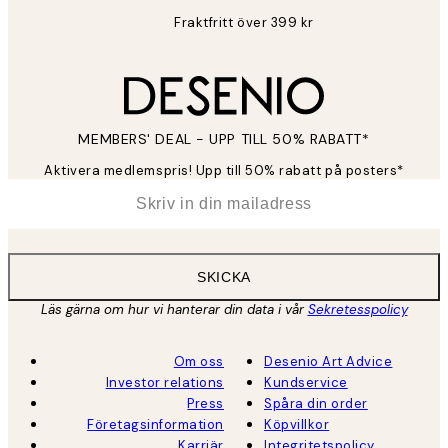
Fraktfritt över 399 kr
MEMBERS' DEAL - UPP TILL 50% RABATT*
Aktivera medlemspris! Upp till 50% rabatt på posters*
*
E-post
SKICKA
Läs gärna om hur vi hanterar din data i vår
Sekretesspolicy
Om oss
Desenio Art Advice
Investor relations
Kundservice
Press
Spåra din order
Företagsinformation
Köpvillkor
Karriär
Integritetspolicy