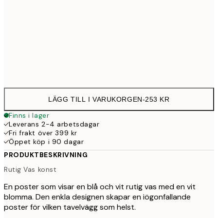
30x40 cm
25
Frame
options
LÄGG TILL I VARUKORGEN
-
253 KR
Finns i lager
Leverans 2-4 arbetsdagar
Fri frakt över 399 kr
Öppet köp i 90 dagar
PRODUKTBESKRIVNING
Rutig Vas konst
En poster som visar en blå och vit rutig vas med en vit
blomma. Den enkla designen skapar en iögonfallande
poster för vilken tavelvägg som helst.