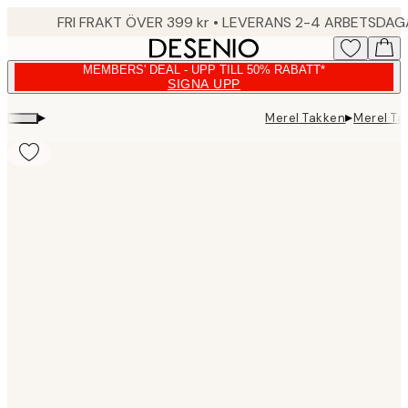
Skip
FRI FRAKT ÖVER 399 kr • LEVERANS 2-4 ARBETSDA
to
main
MEMBERS' DEAL - UPP TILL 50% RABATT*
content.
SIGNA UPP
▸
▸
Merel Takken
Merel Ta
Product