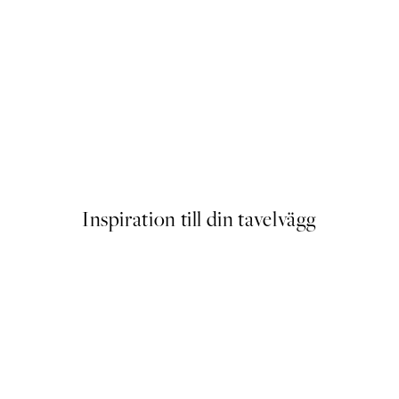
er
Chocolate Brownies Poster
Från 129 kr
Inspiration till din tavelvägg