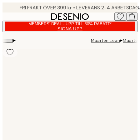
Skip
FRI FRAKT ÖVER 399 kr • LEVERANS 2-4 ARBETSDA
to
main
MEMBERS' DEAL - UPP TILL 50% RABATT*
content.
SIGNA UPP
▸
▸
Maarten Leon
Maarten
Product