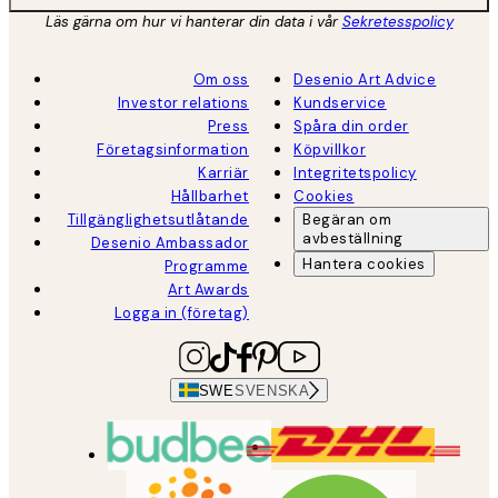
Läs gärna om hur vi hanterar din data i vår
Sekretesspolicy
Om oss
Desenio Art Advice
Investor relations
Kundservice
Press
Spåra din order
Företagsinformation
Köpvillkor
Karriär
Integritetspolicy
Hållbarhet
Cookies
Tillgänglighetsutlåtande
Begäran om
avbeställning
Desenio Ambassador
Hantera cookies
Programme
Art Awards
Logga in (företag)
SWE
SVENSKA