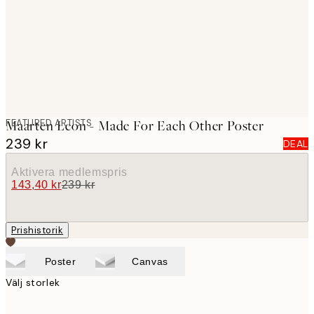
images
FEATURED ARTISTS
Maarten Leon - Made For Each Other Poster
239 kr
DEAL
Aktivera medlemspris
143,40 kr
239 kr
Prishistorik
Poster
Canvas
Välj storlek