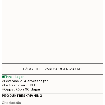
30x40 cm
23
50x70 cm
39
Frame
options
LÄGG TILL I VARUKORGEN
-
239 KR
Finns i lager
Leverans 2-4 arbetsdagar
Fri frakt över 399 kr
Öppet köp i 90 dagar
PRODUKTBESKRIVNING
Chokladsås