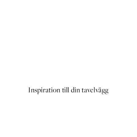
FEATURED ARTISTS
Sylvia Takken - Floating Flow
Från 145 kr
Inspiration till din tavelvägg