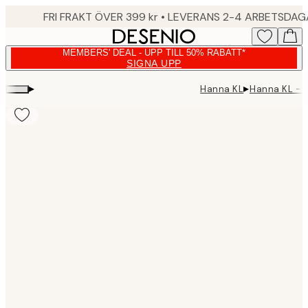
Skip
FRI FRAKT ÖVER 399 kr • LEVERANS 2-4 ARBETSDA
to
main
MEMBERS' DEAL - UPP TILL 50% RABATT*
content.
SIGNA UPP
▸
▸
Hanna KL
Hanna KL - C
Product