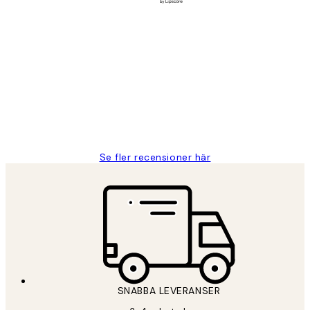
Verifierad köpare
Kundrecensioner
Fina målningar.
2 juni
Roonak F
Se fler recensioner här
SNABBA LEVERANSER