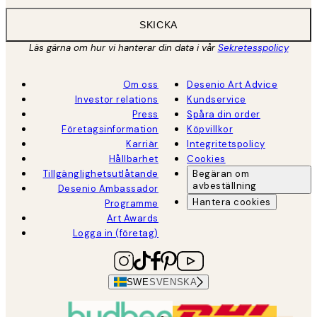
SKICKA
Läs gärna om hur vi hanterar din data i vår
Sekretesspolicy
Om oss
Desenio Art Advice
Investor relations
Kundservice
Press
Spåra din order
Företagsinformation
Köpvillkor
Karriär
Integritetspolicy
Hållbarhet
Cookies
Tillgänglighetsutlåtande
Begäran om
avbeställning
Desenio Ambassador
Hantera cookies
Programme
Art Awards
Logga in (företag)
SWE
SVENSKA