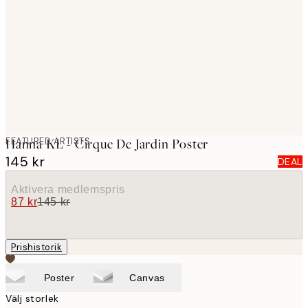
images
FEATURED ARTISTS
Hanna KL - Cirque De Jardin Poster
145 kr
DEAL
Aktivera medlemspris
87 kr
145 kr
Prishistorik
Poster
Canvas
Välj storlek