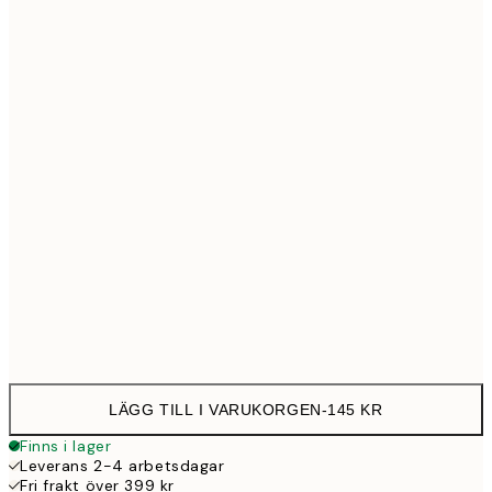
21x30 cm
14
30x40 cm
25
50x70 cm
43
Frame
options
LÄGG TILL I VARUKORGEN
-
145 KR
Finns i lager
Leverans 2-4 arbetsdagar
Fri frakt över 399 kr