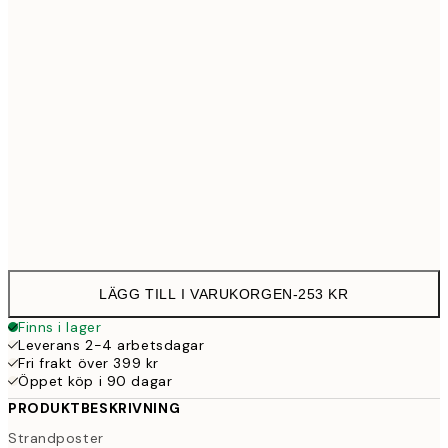
30x40 cm
25
50x70 cm
43
Frame
options
LÄGG TILL I VARUKORGEN
-
253 KR
Finns i lager
Leverans 2-4 arbetsdagar
Fri frakt över 399 kr
Öppet köp i 90 dagar
PRODUKTBESKRIVNING
Strandposter