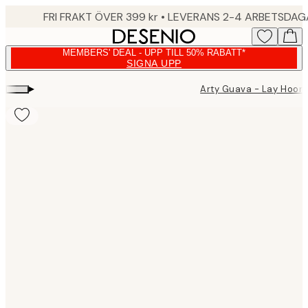
Skip
FRI FRAKT ÖVER 399 kr • LEVERANS 2-4 ARBETSDA
to
main
MEMBERS' DEAL - UPP TILL 50% RABATT*
content.
SIGNA UPP
▸
Arty Guava - Lay Hoon
Product