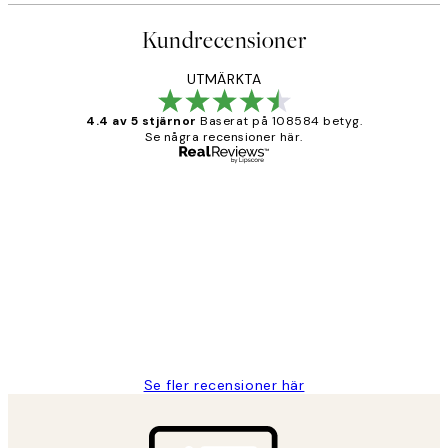
Kundrecensioner
UTMÄRKTA
4.4 av 5 stjärnor
Baserat på 108584 betyg.
Se några recensioner här.
Verifierad köpare
Kundrecensioner
Fina målningar.
2 juni
Roonak F
Se fler recensioner här