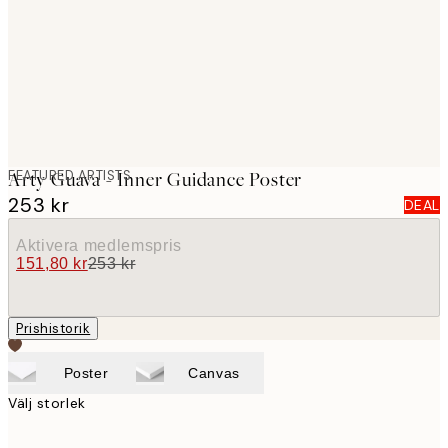
images
FEATURED ARTISTS
Arty Guava - Inner Guidance Poster
253 kr
DEAL
Aktivera medlemspris
151,80 kr
253 kr
Prishistorik
Poster
Canvas
Välj storlek