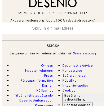
MEMBERS' DEAL - UPP TILL 50% RABATT*
Aktivera medlemspris! Upp till 50% rabatt på posters*
*
E-post
SKICKA
Läs gärna om hur vi hanterar din data i vår
Sekretesspolicy
Om oss
Desenio Art Advice
Investor relations
Kundservice
Press
Spåra din order
Företagsinformation
Köpvillkor
Karriär
Integritetspolicy
Hållbarhet
Cookies
Tillgänglighetsutlåtande
Begäran om
avbeställning
Desenio Ambassador
Hantera cookies
Programme