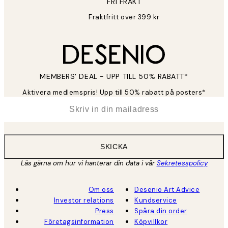
FRI FRAKT
Fraktfritt över 399 kr
MEMBERS' DEAL - UPP TILL 50% RABATT*
Aktivera medlemspris! Upp till 50% rabatt på posters*
*
E-post
SKICKA
Läs gärna om hur vi hanterar din data i vår
Sekretesspolicy
Om oss
Desenio Art Advice
Investor relations
Kundservice
Press
Spåra din order
Företagsinformation
Köpvillkor