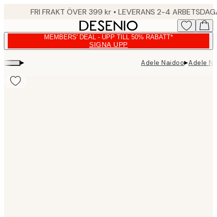
Skip
FRI FRAKT ÖVER 399 kr • LEVERANS 2-4 ARBETSDA
to
main
MEMBERS' DEAL - UPP TILL 50% RABATT*
content.
SIGNA UPP
▸
▸
Adele Naidoo
Adele Na
Product