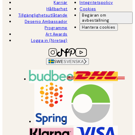
Karriär
Integritetspolicy
Hållbarhet
Cookies
Tillgänglighetsutlåtande
Begäran om
avbeställning
Desenio Ambassador
Hantera cookies
Programme
Art Awards
Logga in (företag)
SWE
SVENSKA