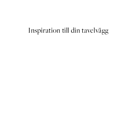
Watercolor Scenery No1 Post
Från 129 kr
Inspiration till din tavelvägg