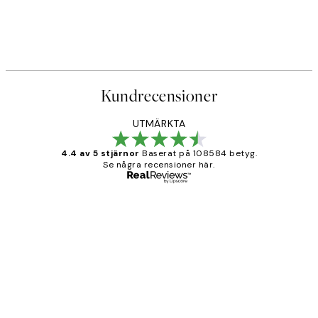
Kundrecensioner
UTMÄRKTA
4.4 av 5 stjärnor
Baserat på 108584 betyg.
Se några recensioner här.
Verifierad köpare
Kundrecensioner
Fina målningar.
2 juni
Roonak F