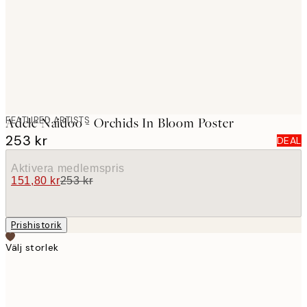
images
FEATURED ARTISTS
Adele Naidoo - Orchids In Bloom Poster
253 kr
DEAL
Aktivera medlemspris
151,80 kr
253 kr
Prishistorik
Välj storlek