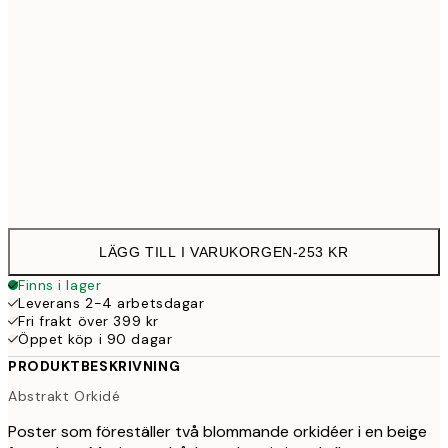
30x40 cm
25
50x70 cm
43
Frame
options
LÄGG TILL I VARUKORGEN
-
253 KR
Finns i lager
Leverans 2-4 arbetsdagar
Fri frakt över 399 kr
Öppet köp i 90 dagar
PRODUKTBESKRIVNING
Abstrakt Orkidé
Poster som föreställer två blommande orkidéer i en beige