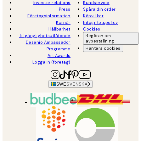
Investor relations
Kundservice
Press
Spåra din order
Företagsinformation
Köpvillkor
Karriär
Integritetspolicy
Hållbarhet
Cookies
Tillgänglighetsutlåtande
Begäran om
avbeställning
Desenio Ambassador
Hantera cookies
Programme
Art Awards
Logga in (företag)
SWE
SVENSKA