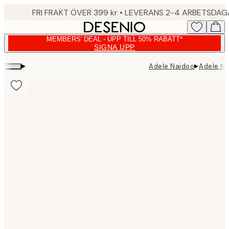
Skip
FRI FRAKT ÖVER 399 kr • LEVERANS 2-4 ARBETSDA
to
main
MEMBERS' DEAL - UPP TILL 50% RABATT*
content.
SIGNA UPP
▸
▸
Adele Naidoo
Adele Na
Product