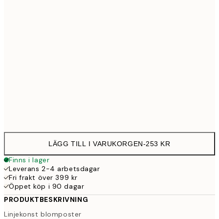
30x40 cm
25
50x70 cm
43
Frame
options
LÄGG TILL I VARUKORGEN
-
253 KR
Finns i lager
Leverans 2-4 arbetsdagar
Fri frakt över 399 kr
Öppet köp i 90 dagar
PRODUKTBESKRIVNING
Linjekonst blomposter