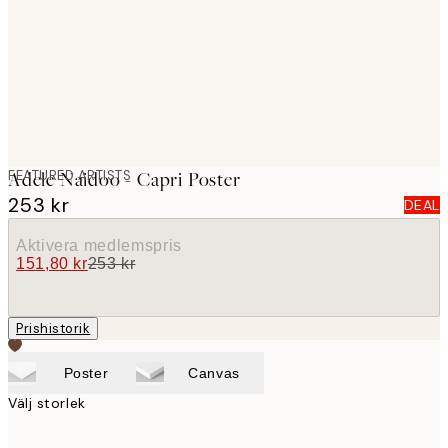
images
FEATURED ARTISTS
Adele Naidoo - Capri Poster
253 kr
DEAL
Aktivera medlemspris
151,80 kr
253 kr
Prishistorik
Poster
Canvas
Välj storlek