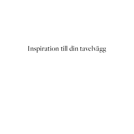
ter
Sprouting Lines Poster
Från 239 kr
Inspiration till din tavelvägg