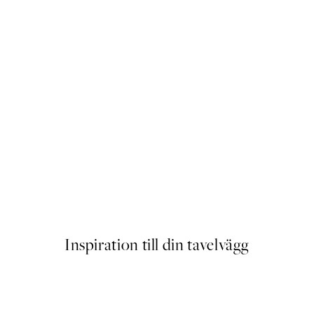
Get Naked Poster
Från 83 kr
Inspiration till din tavelvägg