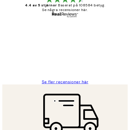
4.4 av 5 stjärnor
Baserat på 108584 betyg.
Se några recensioner här.
Verifierad köpare
Kundrecensioner
Fina målningar.
2 juni
Roonak F
Se fler recensioner här