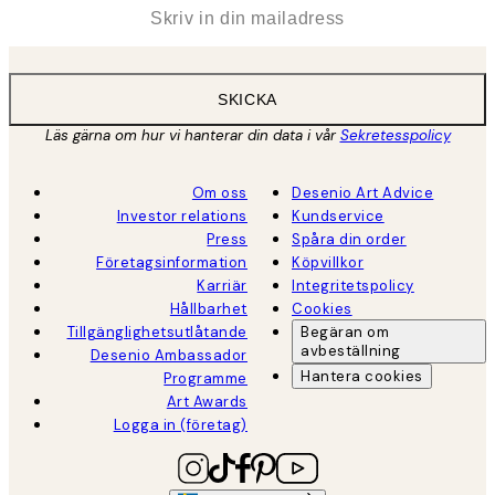
*
E-post
SKICKA
Läs gärna om hur vi hanterar din data i vår
Sekretesspolicy
Om oss
Desenio Art Advice
Investor relations
Kundservice
Press
Spåra din order
Företagsinformation
Köpvillkor
Karriär
Integritetspolicy
Hållbarhet
Cookies
Tillgänglighetsutlåtande
Begäran om
avbeställning
Desenio Ambassador
Hantera cookies
Programme
Art Awards
Logga in (företag)