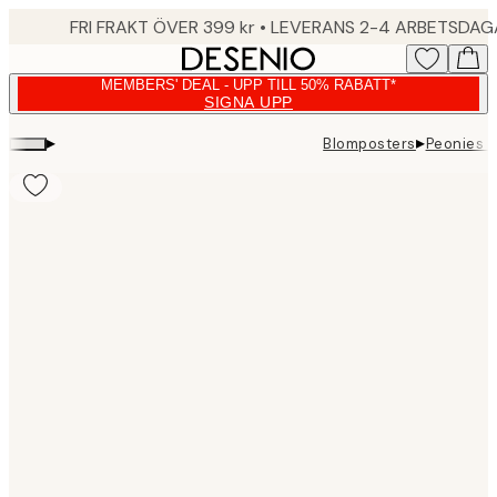
Skip
FRI FRAKT ÖVER 399 kr • LEVERANS 2-4 ARBETSDA
to
main
MEMBERS' DEAL - UPP TILL 50% RABATT*
content.
SIGNA UPP
▸
▸
Blomposters
Peonies 
Product