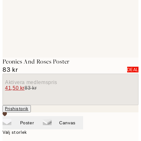
images
Peonies And Roses Poster
83 kr
DEAL
Aktivera medlemspris
41,50 kr
83 kr
Prishistorik
Poster
Canvas
Välj storlek