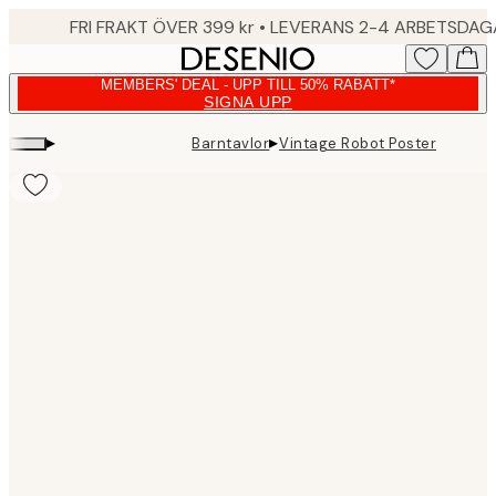
Skip
FRI FRAKT ÖVER 399 kr • LEVERANS 2-4 ARBETSDA
to
main
MEMBERS' DEAL - UPP TILL 50% RABATT*
content.
SIGNA UPP
▸
▸
Barntavlor
Vintage Robot Poster
Product