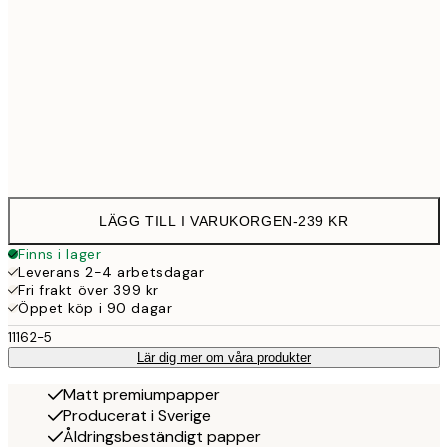
30x40 cm
23
Frame
options
LÄGG TILL I VARUKORGEN
-
239 KR
Finns i lager
Leverans 2-4 arbetsdagar
Fri frakt över 399 kr
Öppet köp i 90 dagar
11162-5
Lär dig mer om våra produkter
Matt premiumpapper
Producerat i Sverige
Åldringsbeständigt papper