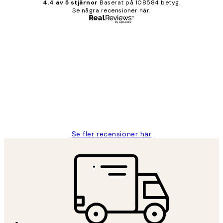
4.4 av 5 stjärnor
Baserat på 108584 betyg.
Se några recensioner här.
Verifierad köpare
Kundrecensioner
Fina målningar.
2 juni
Roonak F
Se fler recensioner här