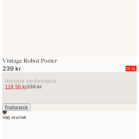
images
Vintage Robot Poster
239 kr
DEAL
Aktivera medlemspris
119,50 kr
239 kr
Prishistorik
Välj storlek