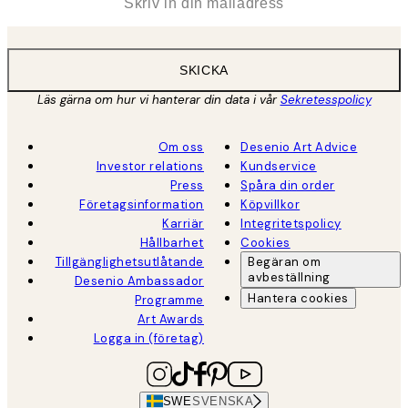
SKICKA
Läs gärna om hur vi hanterar din data i vår
Sekretesspolicy
Om oss
Desenio Art Advice
Investor relations
Kundservice
Press
Spåra din order
Företagsinformation
Köpvillkor
Karriär
Integritetspolicy
Hållbarhet
Cookies
Tillgänglighetsutlåtande
Begäran om
avbeställning
Desenio Ambassador
Hantera cookies
Programme
Art Awards
Logga in (företag)
SWE
SVENSKA