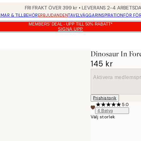
FRI FRAKT ÖVER 399 kr • LEVERANS 2-4 ARBETSD
MAR & TILLBEHÖR
ERBJUDANDEN
TAVELVÄGGAR
INSPIRATION
FÖR FÖ
MEMBERS' DEAL - UPP TILL 50% RABATT*
SIGNA UPP
Dinosaur In For
145 kr
Aktivera medlemspr
Prishistorik
5.0
4
Betyg
Välj storlek