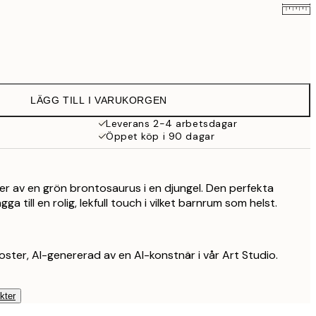
145 kr
253 kr
LÄGG TILL I VARUKORGEN
439 kr
Leverans 2-4 arbetsdagar
Öppet köp i 90 dagar
r av en grön brontosaurus i en djungel. Den perfekta
ga till en rolig, lekfull touch i vilket barnrum som helst.
oster, AI-genererad av en AI-konstnär i vår Art Studio.
kter