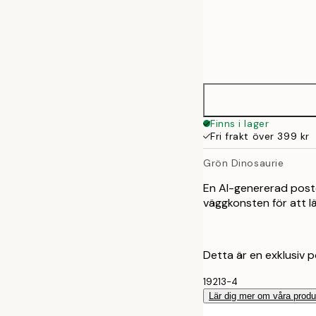
Frame
21x30 cm
options
30x40 cm
50x70 cm
Finns i lager
Fri frakt över 399 kr
Grön Dinosaurie
En AI-genererad poste
väggkonsten för att läg
Detta är en exklusiv p
19213-4
Lär dig mer om våra produ