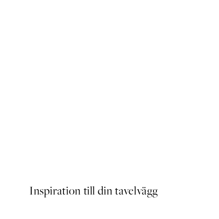
Photography in Aquarelle 
Från 253 kr
Inspiration till din tavelvägg