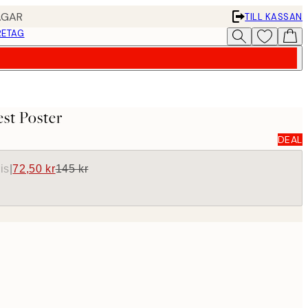
AGAR
TILL KASSAN
RETAG
est Poster
DEAL
is
|
72,50 kr
145 kr