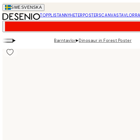
Skip
SWE
SVENSKA
to
TOPPLISTAN
NYHETER
POSTERS
CANVASTAVLOR
RA
main
content.
▸
▸
Barntavlor
Dinosaur in Forest Poster