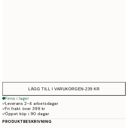
30x40 cm
23
50x70 cm
39
Frame
options
LÄGG TILL I VARUKORGEN
-
239 KR
Finns i lager
Leverans 2-4 arbetsdagar
Fri frakt över 399 kr
Öppet köp i 90 dagar
PRODUKTBESKRIVNING