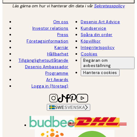
Läs gärna om hur vi hanterar din data i vår
Sekretesspolicy
Om oss
Desenio Art Advice
Investor relations
Kundservice
Press
Spåra din order
Företagsinformation
Köpvillkor
Karriär
Integritetspolicy
Hållbarhet
Cookies
Tillgänglighetsutlåtande
Begäran om
avbeställning
Desenio Ambassador
Hantera cookies
Programme
Art Awards
Logga in (företag)
SWE
SVENSKA