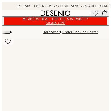
Skip
FRI FRAKT ÖVER 399 kr • LEVERANS 2-4 ARBETSDA
to
main
MEMBERS' DEAL - UPP TILL 50% RABATT*
content.
SIGNA UPP
▸
▸
Barntavlor
Under The Sea Poster
Product