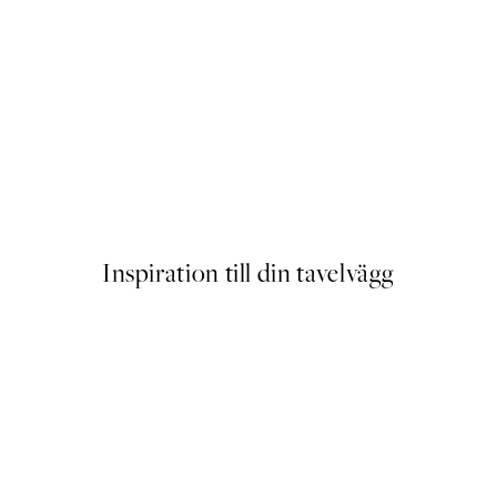
ster
Alphabet Animals 1 Poster
Från 129 kr
Inspiration till din tavelvägg