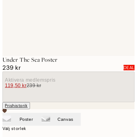
images
Under The Sea Poster
239 kr
DEAL
Aktivera medlemspris
119,50 kr
239 kr
Prishistorik
Poster
Canvas
Välj storlek