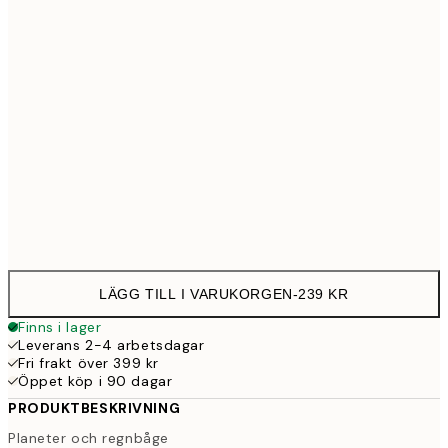
30x40 cm
23
50x70 cm
39
Frame
options
LÄGG TILL I VARUKORGEN
-
239 KR
Finns i lager
Leverans 2-4 arbetsdagar
Fri frakt över 399 kr
Öppet köp i 90 dagar
PRODUKTBESKRIVNING
Planeter och regnbåge