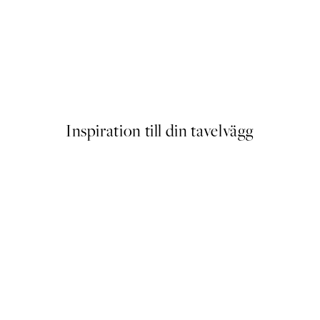
r
Astronaut In Space Poster
Från 129 kr
Inspiration till din tavelvägg