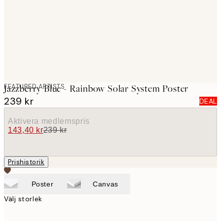
images
FEATURED ARTISTS
Jazzberry Blue - Rainbow Solar System Poster
239 kr
DEAL
Aktivera medlemspris
143,40 kr
239 kr
Prishistorik
Poster
Canvas
Välj storlek