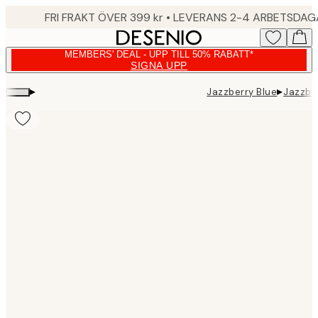
Skip
FRI FRAKT ÖVER 399 kr • LEVERANS 2-4 ARBETSDA
to
main
MEMBERS' DEAL - UPP TILL 50% RABATT*
content.
SIGNA UPP
▸
▸
Jazzberry Blue
Jazzbe
Product