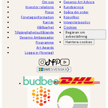
Om oss
Desenio Art Advice
Investor relations
Kundservice
Press
Spåra din order
Företagsinformation
Köpvillkor
Karriär
Integritetspolicy
Hållbarhet
Cookies
Tillgänglighetsutlåtande
Begäran om
avbeställning
Desenio Ambassador
Hantera cookies
Programme
Art Awards
Logga in (företag)
SWE
SVENSKA