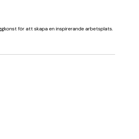
ggkonst för att skapa en inspirerande arbetsplats.
Verifierad köpare
Amazing!
5 maj
Saga L