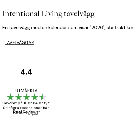
Intentional Living tavelvägg
En tavelvägg med en kalender som visar "2026", abstrakt kon
TAVELVÄGGAR
4.4
*
E-post
Kundrecensioner
Fina målningar.
UTMÄRKTA
Baserat på 108584 betyg.
Se några recensioner här.
2 juni
Sekretesspolicy
Roonak F