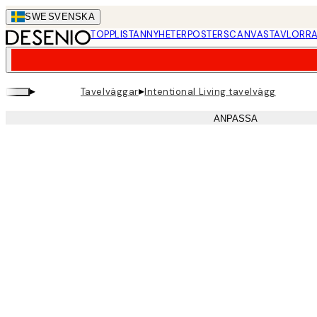
Skip
SWE
SVENSKA
to
TOPPLISTAN
NYHETER
POSTERS
CANVASTAVLOR
RA
main
content.
▸
▸
Tavelväggar
Intentional Living tavelvägg
ANPASSA