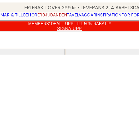
FRI FRAKT ÖVER 399 kr • LEVERANS 2-4 ARBETSD
MAR & TILLBEHÖR
ERBJUDANDEN
TAVELVÄGGAR
INSPIRATION
FÖR FÖ
MEMBERS' DEAL - UPP TILL 50% RABATT*
SIGNA UPP