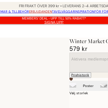
FRI FRAKT ÖVER 399 kr • LEVERANS 2-4 ARBETSD
MAR & TILLBEHÖR
ERBJUDANDEN
TAVELVÄGGAR
INSPIRATION
FÖR FÖ
MEMBERS' DEAL - UPP TILL 50% RABATT*
SIGNA UPP
Winter Market 
579 kr
Aktivera medlemspr
Prishistorik
Poster
Välj storlek