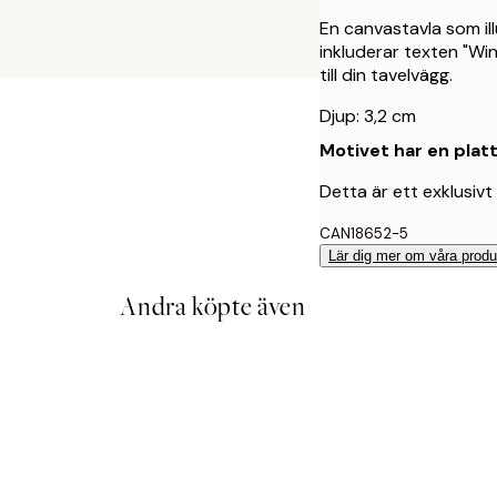
En canvastavla som il
inkluderar texten "Win
till din tavelvägg.
Djup: 3,2 cm
Motivet har en plat
Detta är ett exklusivt
CAN18652-5
Lär dig mer om våra produ
Andra köpte även