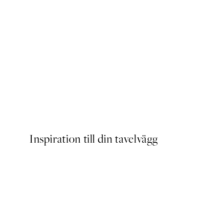
DEAL
Caffeine and Confidence Po
Från 215 kr
239 kr
Inspiration till din tavelvägg