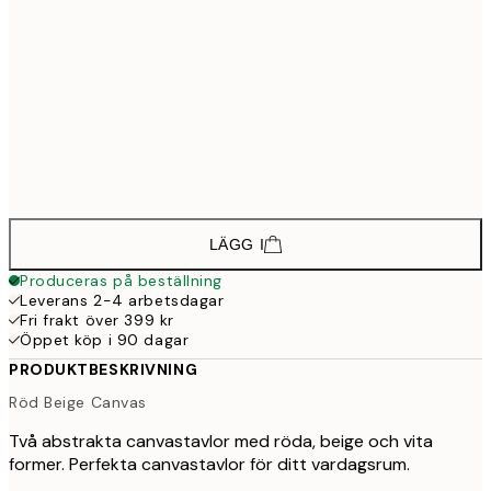
1 498,5
30x40 cm - Svart ram
2 29
2 248,5
50x70 cm - Svart ram
3 45
1 648,5
30x40 cm - Ekram
2 51
2 398,5
50x70 cm - Ekram
3 67
LÄGG I
Produceras på beställning
Leverans 2-4 arbetsdagar
Fri frakt över 399 kr
Öppet köp i 90 dagar
PRODUKTBESKRIVNING
Röd Beige Canvas
Två abstrakta canvastavlor med röda, beige och vita
former. Perfekta canvastavlor för ditt vardagsrum.