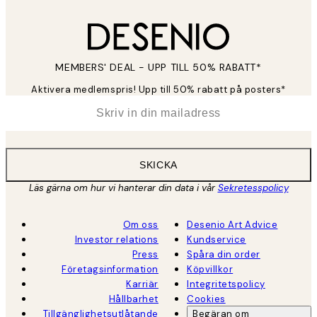
MEMBERS' DEAL - UPP TILL 50% RABATT*
Aktivera medlemspris! Upp till 50% rabatt på posters*
*
E-post
SKICKA
Läs gärna om hur vi hanterar din data i vår
Sekretesspolicy
Om oss
Desenio Art Advice
Investor relations
Kundservice
Press
Spåra din order
Företagsinformation
Köpvillkor
Karriär
Integritetspolicy
Hållbarhet
Cookies
Tillgänglighetsutlåtande
Begäran om