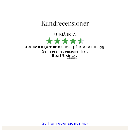
Kundrecensioner
UTMÄRKTA
4.4 av 5 stjärnor
Baserat på 108584 betyg.
Se några recensioner här.
Verifierad köpare
Kundrecensioner
Fina målningar.
2 juni
Roonak F
Se fler recensioner här