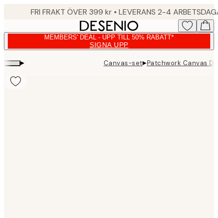
Skip
FRI FRAKT ÖVER 399 kr • LEVERANS 2-4 ARBETSDA
to
main
MEMBERS' DEAL - UPP TILL 50% RABATT*
content.
SIGNA UPP
▸
▸
Canvas-set
Patchwork Canvas D
Product
images