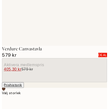
images
Verdure Canvastavla
579 kr
DEAL
Aktivera medlemspris
405,30 kr
579 kr
Prishistorik
Välj storlek