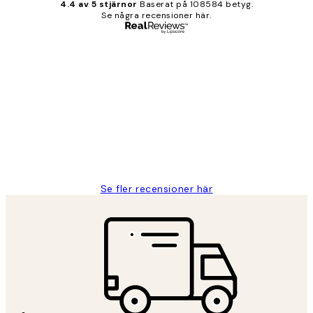
4.4 av 5 stjärnor
Baserat på 108584 betyg.
Se några recensioner här.
Verifierad köpare
Kundrecensioner
Fina målningar.
2 juni
Roonak F
Se fler recensioner här