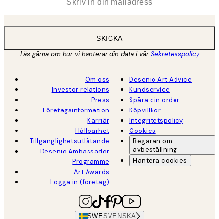
SKICKA
Läs gärna om hur vi hanterar din data i vår
Sekretesspolicy
Om oss
Desenio Art Advice
Investor relations
Kundservice
Press
Spåra din order
Företagsinformation
Köpvillkor
Karriär
Integritetspolicy
Hållbarhet
Cookies
Tillgänglighetsutlåtande
Begäran om
avbeställning
Desenio Ambassador
Hantera cookies
Programme
Art Awards
Logga in (företag)
SWE
SVENSKA