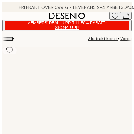
Skip
FRI FRAKT ÖVER 399 kr • LEVERANS 2-4 ARBETSDA
to
main
MEMBERS' DEAL - UPP TILL 50% RABATT*
content.
SIGNA UPP
▸
▸
Abstrakt konst
Verdur
Product