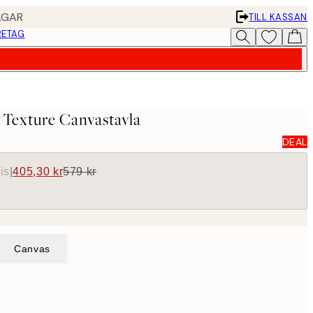
AGAR
TILL KASSAN
RETAG
r Texture Canvastavla
DEAL
is
|
405,30 kr
579 kr
Canvas