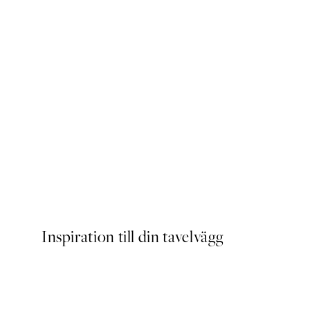
DEAL
Caffeine and Confidence Po
Från 215 kr
239 kr
Inspiration till din tavelvägg