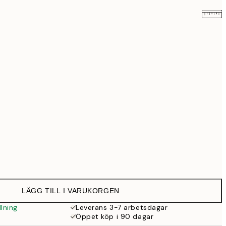
579 kr
999 kr
Ingen ram
LÄGG TILL I VARUKORGEN
lning
Leverans 3-7 arbetsdagar
Öppet köp i 90 dagar