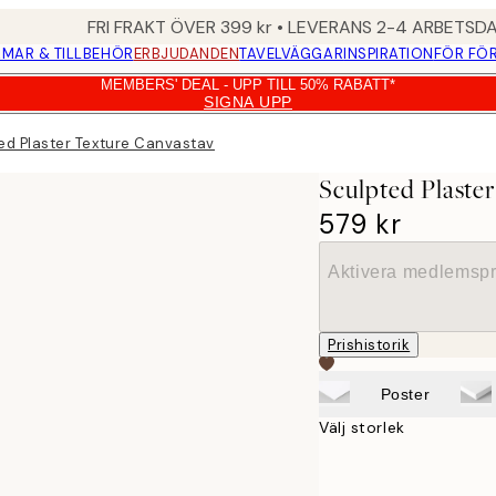
FRI FRAKT ÖVER 399 kr • LEVERANS 2-4 ARBETSD
MAR & TILLBEHÖR
ERBJUDANDEN
TAVELVÄGGAR
INSPIRATION
FÖR FÖ
MEMBERS' DEAL - UPP TILL 50% RABATT*
SIGNA UPP
ed Plaster Texture Canvastavla
Sculpted Plaste
579 kr
Aktivera medlemspr
Prishistorik
Poster
Välj storlek