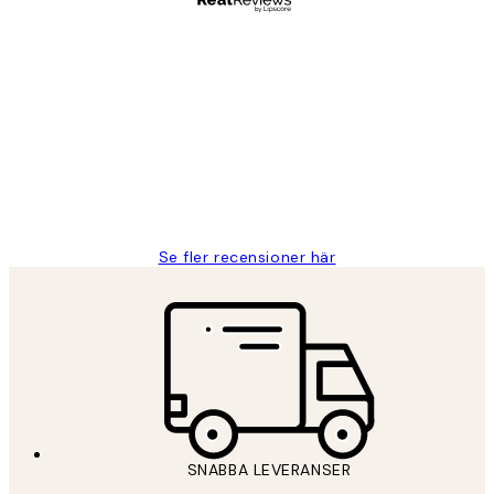
Verifierad köpare
Kundrecensioner
Fina målningar.
2 juni
Roonak F
Se fler recensioner här
SNABBA LEVERANSER