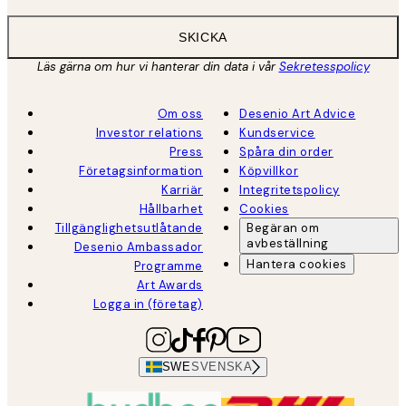
SKICKA
Läs gärna om hur vi hanterar din data i vår
Sekretesspolicy
Om oss
Desenio Art Advice
Investor relations
Kundservice
Press
Spåra din order
Företagsinformation
Köpvillkor
Karriär
Integritetspolicy
Hållbarhet
Cookies
Tillgänglighetsutlåtande
Begäran om
avbeställning
Desenio Ambassador
Hantera cookies
Programme
Art Awards
Logga in (företag)
SWE
SVENSKA