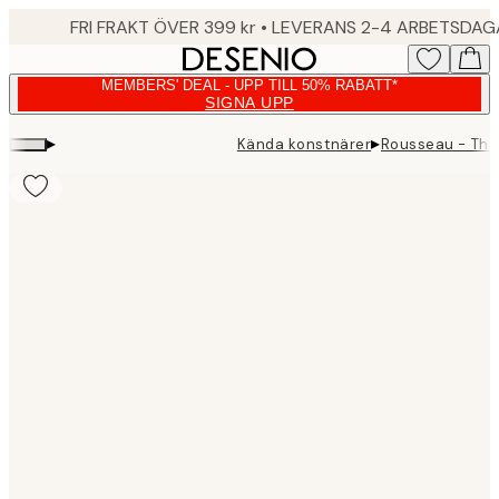
Skip
FRI FRAKT ÖVER 399 kr • LEVERANS 2-4 ARBETSDA
to
main
MEMBERS' DEAL - UPP TILL 50% RABATT*
content.
SIGNA UPP
▸
▸
Kända konstnärer
Rousseau - The
Product