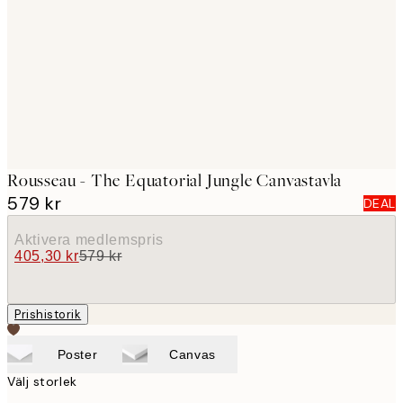
images
Rousseau - The Equatorial Jungle Canvastavla
579 kr
DEAL
Aktivera medlemspris
405,30 kr
579 kr
Prishistorik
Poster
Canvas
Välj storlek