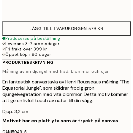
Ingen ram
LÄGG TILL I VARUKORGEN
-
579 KR
Produceras på beställning
Leverans 3-7 arbetsdagar
Fri frakt över 399 kr
Öppet köp i 90 dagar
PRODUKTBESKRIVNING
Målning av en djungel med träd, blommor och djur
En fantastisk canvastavla av Henri Rousseaus målning "The
Equatorial Jungle", som skildrar frodig grön
djungelvegetation med vita blommor. Detta motiv kommer
att ge en livfull touch av natur till din vägg.
Djup: 3,2 cm
Motivet har en platt yta som är tryckt på canvas.
CAN15949-5