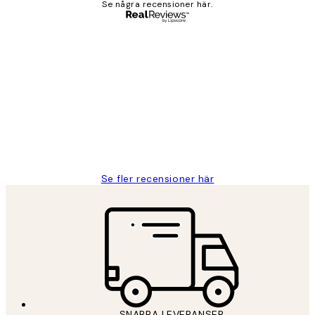
Se några recensioner här.
Verifierad köpare
Kundrecensioner
Fina målningar.
2 juni
Roonak F
Se fler recensioner här
SNABBA LEVERANSER