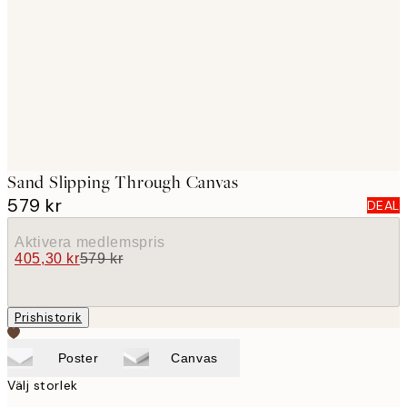
images
Sand Slipping Through Canvas
579 kr
DEAL
Aktivera medlemspris
405,30 kr
579 kr
Prishistorik
Poster
Canvas
Välj storlek