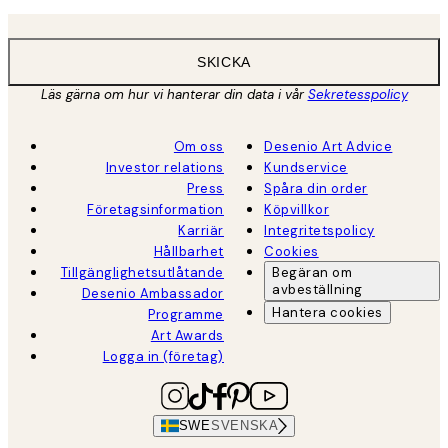
SKICKA
Läs gärna om hur vi hanterar din data i vår
Sekretesspolicy
Om oss
Desenio Art Advice
Investor relations
Kundservice
Press
Spåra din order
Företagsinformation
Köpvillkor
Karriär
Integritetspolicy
Hållbarhet
Cookies
Tillgänglighetsutlåtande
Begäran om
avbeställning
Desenio Ambassador
Hantera cookies
Programme
Art Awards
Logga in (företag)
SWE
SVENSKA