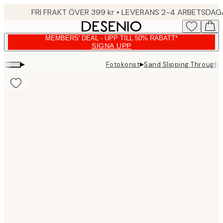
Skip
FRI FRAKT ÖVER 399 kr • LEVERANS 2-4 ARBETSDA
to
main
MEMBERS' DEAL - UPP TILL 50% RABATT*
content.
SIGNA UPP
▸
▸
Fotokonst
Sand Slipping Through
Product