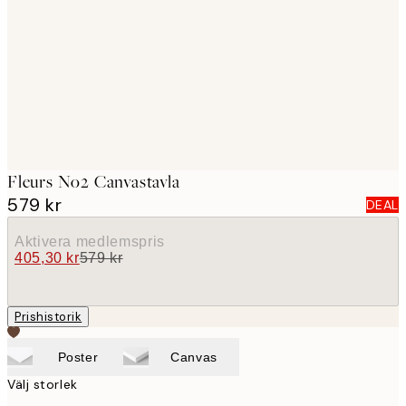
images
Fleurs No2 Canvastavla
579 kr
DEAL
Aktivera medlemspris
405,30 kr
579 kr
Prishistorik
Poster
Canvas
Välj storlek