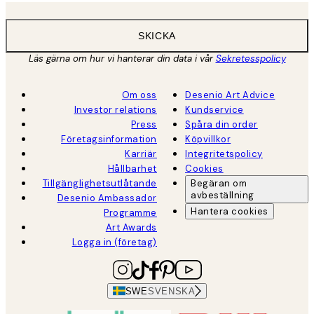
SKICKA
Läs gärna om hur vi hanterar din data i vår
Sekretesspolicy
Om oss
Desenio Art Advice
Investor relations
Kundservice
Press
Spåra din order
Företagsinformation
Köpvillkor
Karriär
Integritetspolicy
Hållbarhet
Cookies
Tillgänglighetsutlåtande
Begäran om
avbeställning
Desenio Ambassador
Hantera cookies
Programme
Art Awards
Logga in (företag)
SWE
SVENSKA