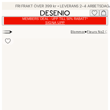
Skip
FRI FRAKT ÖVER 399 kr • LEVERANS 2-4 ARBETSDA
to
main
MEMBERS' DEAL - UPP TILL 50% RABATT*
content.
SIGNA UPP
▸
▸
Blommor
Fleurs No2 C
Product