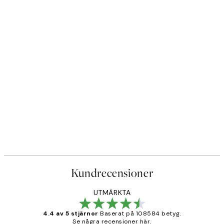
DEAL
r
Caffeine and Confidence Post
Från 215 kr
239 kr
Kundrecensioner
UTMÄRKTA
4.4 av 5 stjärnor
Baserat på 108584 betyg.
Se några recensioner här.