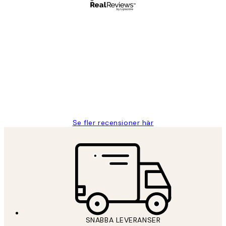
Verifierad köpare
Kundrecensioner
Fina målningar.
2 juni
Roonak F
Se fler recensioner här
SNABBA LEVERANSER