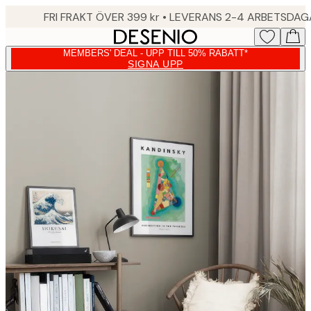
Skip
FRI FRAKT ÖVER 399 kr • LEVERANS 2-4 ARBETSDA
to
main
MEMBERS' DEAL - UPP TILL 50% RABATT*
content.
SIGNA UPP