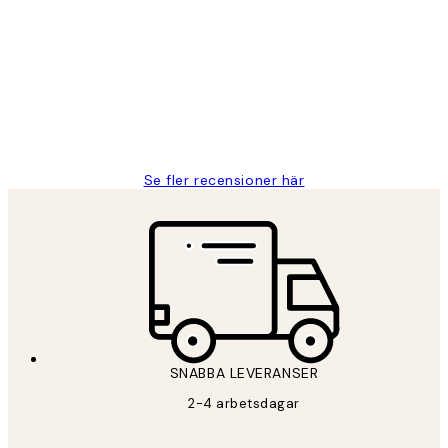
Fina målningar.
2 juni
Roonak F
Se fler recensioner här
*
E-post
SNABBA LEVERANSER
PRENUMERERA
2-4 arbetsdagar
Sekretesspolicy