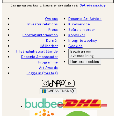
Läs gärna om hur vi hanterar din data i vår
Sekretesspolicy
Om oss
Desenio Art Advice
Investor relations
Kundservice
Press
Spåra din order
Företagsinformation
Köpvillkor
Karriär
Integritetspolicy
Hållbarhet
Cookies
Tillgänglighetsutlåtande
Begäran om
avbeställning
Desenio Ambassador
Hantera cookies
Programme
Art Awards
Logga in (företag)
SWE
SVENSKA