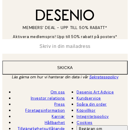
MEMBERS' DEAL - UPP TILL 50% RABATT*
Aktivera medlemspris! Upp till 50% rabatt på posters*
*
E-post
SKICKA
Läs gärna om hur vi hanterar din data i vår
Sekretesspolicy
Om oss
Desenio Art Advice
Investor relations
Kundservice
Press
Spåra din order
Företagsinformation
Köpvillkor
Karriär
Integritetspolicy
Hållbarhet
Cookies
Tillgänglighetsutlåtande
Begäran om