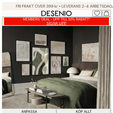
Skip
FRI FRAKT ÖVER 399 kr • LEVERANS 2-4 ARBETSDA
to
main
MEMBERS' DEAL - UPP TILL 50% RABATT*
content.
SIGNA UPP
ANPASSA
KÖP ALLT