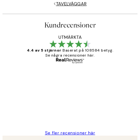
TAVELVÄGGAR
Kundrecensioner
UTMÄRKTA
4.4 av 5 stjärnor
Baserat på 108584 betyg.
Se några recensioner här.
Verifierad köpare
Kundrecensioner
Fina målningar.
2 juni
Roonak F
Se fler recensioner här