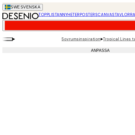
Skip
SWE
SVENSKA
to
TOPPLISTAN
NYHETER
POSTERS
CANVASTAVLOR
RA
main
content.
▸
▸
Sovrumsinspiration
Tropical Lines 
ANPASSA