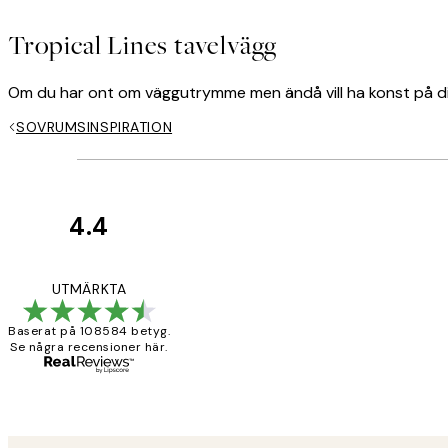
Tropical Lines tavelvägg
Om du har ont om väggutrymme men ändå vill ha konst på din
SOVRUMSINSPIRATION
4.4
*
E-post
Kundrecensioner
Fina målningar.
UTMÄRKTA
Baserat på 108584 betyg.
Se några recensioner här.
2 juni
Sekretesspolicy
Roonak F