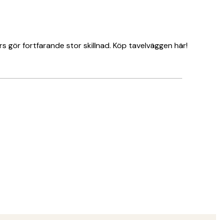
gör fortfarande stor skillnad. Köp tavelväggen här!
Verifierad köpare
Amazing!
5 maj
Saga L