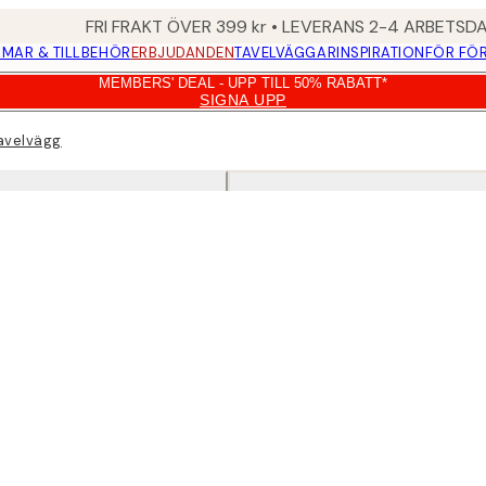
FRI FRAKT ÖVER 399 kr • LEVERANS 2-4 ARBETSD
MAR & TILLBEHÖR
ERBJUDANDEN
TAVELVÄGGAR
INSPIRATION
FÖR FÖ
MEMBERS' DEAL - UPP TILL 50% RABATT*
SIGNA UPP
tavelvägg