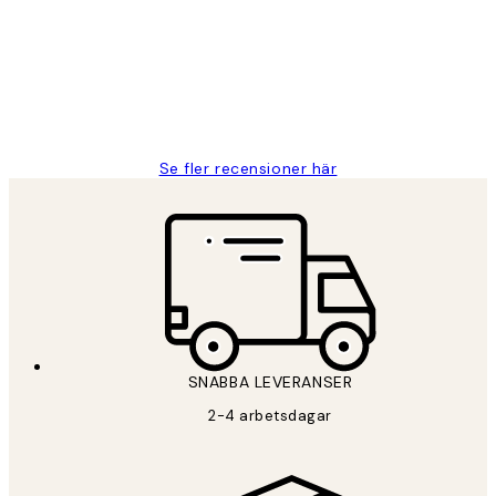
Fina målningar.
2 juni
Roonak F
Se fler recensioner här
*
E-post
SNABBA LEVERANSER
PRENUMERERA
2-4 arbetsdagar
Sekretesspolicy