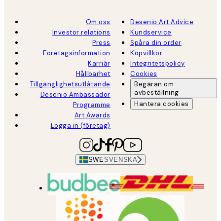
Om oss
Desenio Art Advice
Investor relations
Kundservice
Press
Spåra din order
Företagsinformation
Köpvillkor
Karriär
Integritetspolicy
Hållbarhet
Cookies
Tillgänglighetsutlåtande
Begäran om
avbeställning
Desenio Ambassador
Hantera cookies
Programme
Art Awards
Logga in (företag)
SWE
SVENSKA