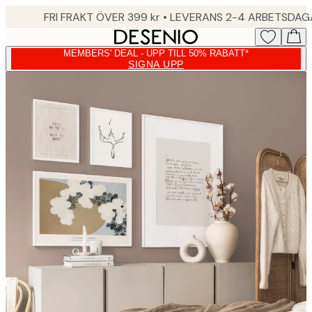
Skip
FRI FRAKT ÖVER 399 kr • LEVERANS 2-4 ARBETSDA
to
main
MEMBERS' DEAL - UPP TILL 50% RABATT*
content.
SIGNA UPP