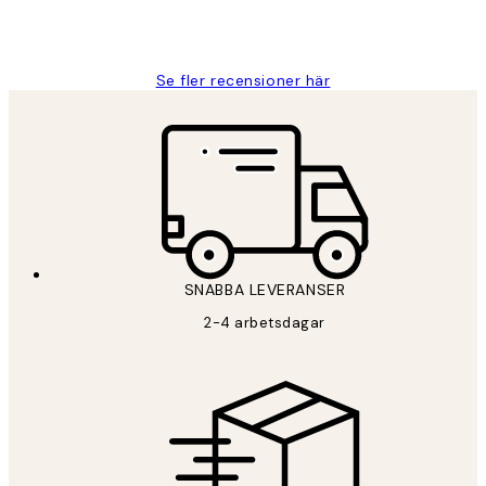
2 juni
Roonak F
Se fler recensioner här
*
E-post
SNABBA LEVERANSER
PRENUMERERA
2-4 arbetsdagar
Sekretesspolicy