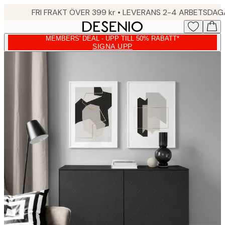
Skip
FRI FRAKT ÖVER 399 kr • LEVERANS 2-4 ARBETSDA
to
main
MEMBERS' DEAL - UPP TILL 50% RABATT*
content.
SIGNA UPP