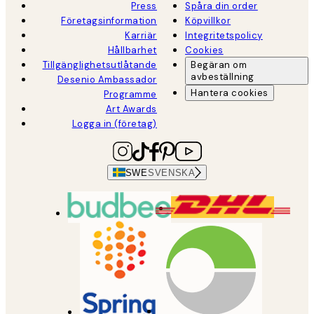
Press
Spåra din order
Företagsinformation
Köpvillkor
Karriär
Integritetspolicy
Hållbarhet
Cookies
Tillgänglighetsutlåtande
Begäran om
avbeställning
Desenio Ambassador
Hantera cookies
Programme
Art Awards
Logga in (företag)
SWE
SVENSKA