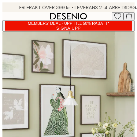
Skip
FRI FRAKT ÖVER 399 kr • LEVERANS 2-4 ARBETSDA
to
main
MEMBERS' DEAL - UPP TILL 50% RABATT*
content.
SIGNA UPP