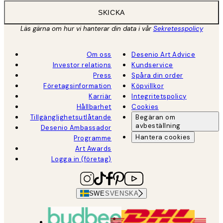
SKICKA
Läs gärna om hur vi hanterar din data i vår
Sekretesspolicy
Om oss
Desenio Art Advice
Investor relations
Kundservice
Press
Spåra din order
Företagsinformation
Köpvillkor
Karriär
Integritetspolicy
Hållbarhet
Cookies
Tillgänglighetsutlåtande
Begäran om
avbeställning
Desenio Ambassador
Hantera cookies
Programme
Art Awards
Logga in (företag)
SWE
SVENSKA