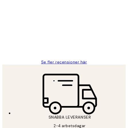
Verifierad köpare
Kundrecensioner
Fina målningar.
2 juni
Roonak F
Se fler recensioner här
*
E-post
SNABBA LEVERANSER
PRENUMERERA
2-4 arbetsdagar