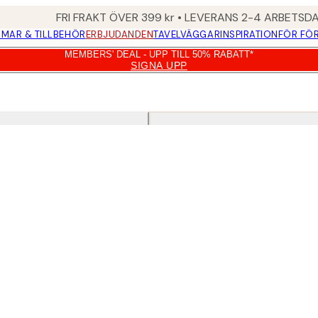
FRI FRAKT ÖVER 399 kr • LEVERANS 2-4 ARBETSD
MAR & TILLBEHÖR
ERBJUDANDEN
TAVELVÄGGAR
INSPIRATION
FÖR FÖ
MEMBERS' DEAL - UPP TILL 50% RABATT*
SIGNA UPP