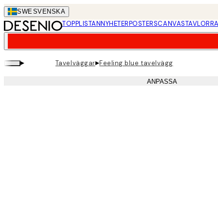
Skip
SWE
SVENSKA
to
TOPPLISTAN
NYHETER
POSTERS
CANVASTAVLOR
RA
main
content.
▸
▸
Tavelväggar
Feeling blue tavelvägg
ANPASSA