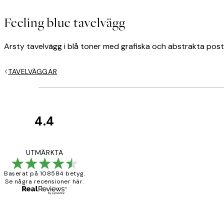
Feeling blue tavelvägg
Arsty tavelvägg i blå toner med grafiska och abstrakta pos
TAVELVÄGGAR
4.4
*
E-post
Kundrecensioner
Fina målningar.
UTMÄRKTA
Baserat på 108584 betyg.
Se några recensioner här.
2 juni
Sekretesspolicy
Roonak F