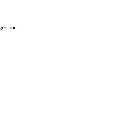
gen här!
Verifierad köpare
Amazing!
5 maj
Saga L