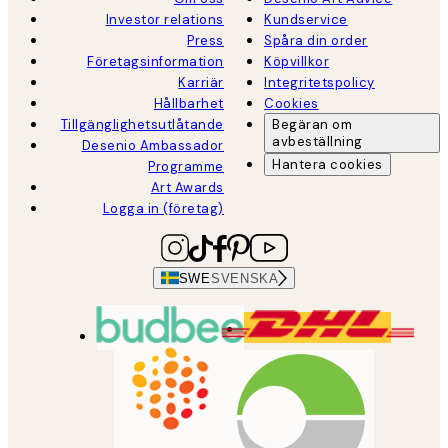
Investor relations
Kundservice
Press
Spåra din order
Företagsinformation
Köpvillkor
Karriär
Integritetspolicy
Hållbarhet
Cookies
Tillgänglighetsutlåtande
Begäran om
avbeställning
Desenio Ambassador
Hantera cookies
Programme
Art Awards
Logga in (företag)
SWE
SVENSKA