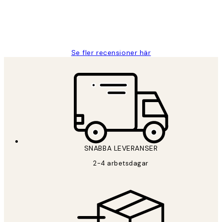
2 juni
Roonak F
Se fler recensioner här
*
E-post
SNABBA LEVERANSER
PRENUMERERA
2-4 arbetsdagar
Sekretesspolicy