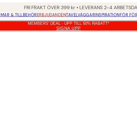
FRI FRAKT ÖVER 399 kr • LEVERANS 2-4 ARBETSD
MAR & TILLBEHÖR
ERBJUDANDEN
TAVELVÄGGAR
INSPIRATION
FÖR FÖ
MEMBERS' DEAL - UPP TILL 50% RABATT*
SIGNA UPP