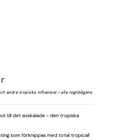
ar
och andra tropiska influenser i alla regnbågens
l till det avskalade - den tropiska
nting som förknippas med total tropical!