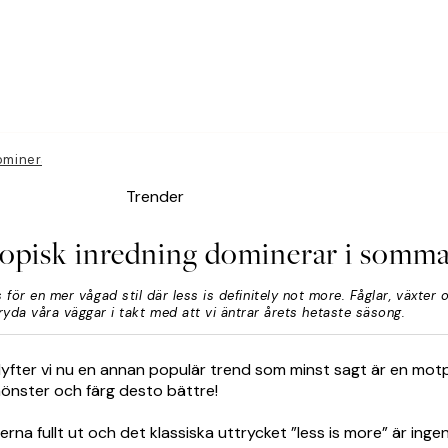
dominerar i sommar
Trender
ropisk inredning dominerar i somm
för en mer vågad stil där less is definitely not more. Fåglar, växter 
pryda våra väggar i takt med att vi äntrar årets hetaste säsong.
yfter vi nu en annan populär trend som minst sagt är en motpo
mönster och färg desto bättre!
na fullt ut och det klassiska uttrycket ”less is more” är inge