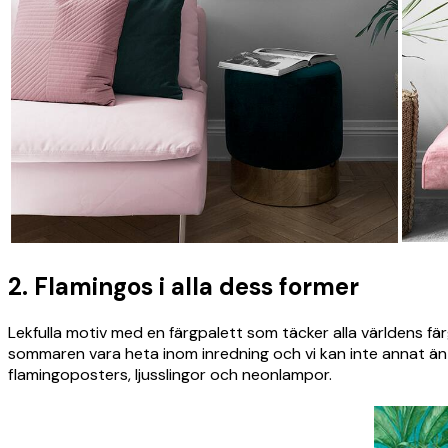
2. Flamingos i alla dess former
*
E-post
Lekfulla motiv med en färgpalett som täcker alla världens fär
sommaren vara heta inom inredning och vi kan inte annat än a
flamingoposters, ljusslingor och neonlampor.
Sekretesspolicy