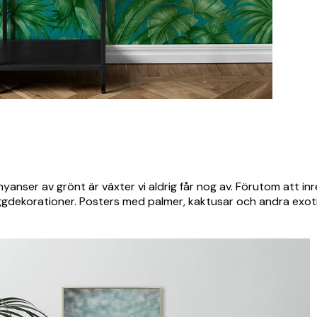
 nyanser av grönt är växter vi aldrig får nog av. Förutom att i
äggdekorationer. Posters med palmer, kaktusar och andra exoti