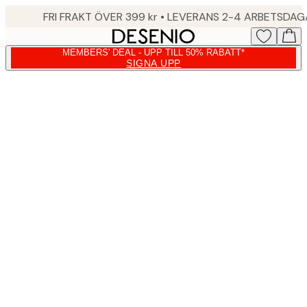
Skip
FRI FRAKT ÖVER 399 kr • LEVERANS 2-4 ARBETSDA
to
main
MEMBERS' DEAL - UPP TILL 50% RABATT*
content.
SIGNA UPP