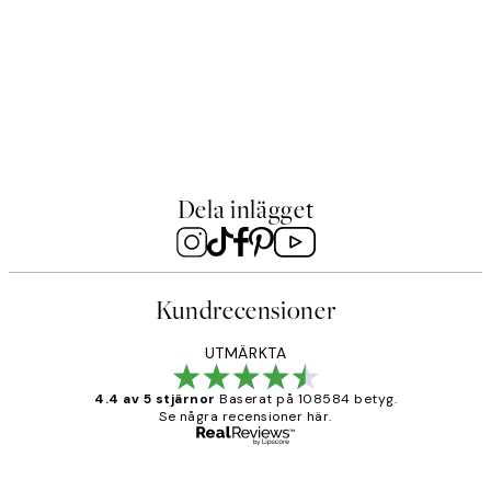
STUDIO COLLECTION
STU
Old-Fashioned Beauty Poster
Gra
Från 145 kr
Frå
Dela inlägget
Kundrecensioner
UTMÄRKTA
4.4 av 5 stjärnor
Baserat på 108584 betyg.
Se några recensioner här.
Verifierad köpare
Kundrecensioner