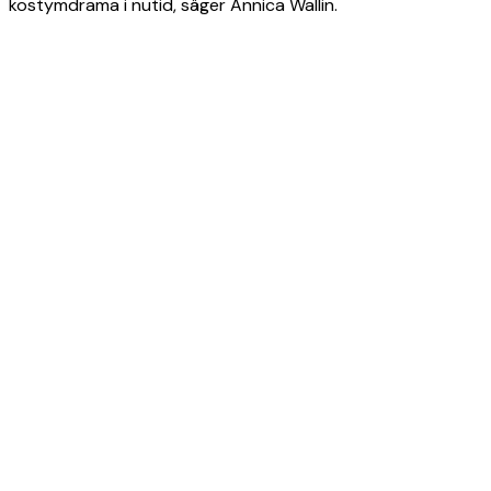
kostymdrama i nutid, säger Annica Wallin.
Product
Slider