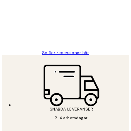
Fina målningar.
2 juni
Roonak F
Se fler recensioner här
*
E-post
SNABBA LEVERANSER
2-4 arbetsdagar
Sekretesspolicy