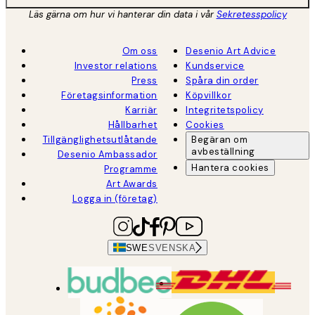
Läs gärna om hur vi hanterar din data i vår
Sekretesspolicy
Om oss
Desenio Art Advice
Investor relations
Kundservice
Press
Spåra din order
Företagsinformation
Köpvillkor
Karriär
Integritetspolicy
Hållbarhet
Cookies
Tillgänglighetsutlåtande
Begäran om
avbeställning
Desenio Ambassador
Hantera cookies
Programme
Art Awards
Logga in (företag)
SWE
SVENSKA