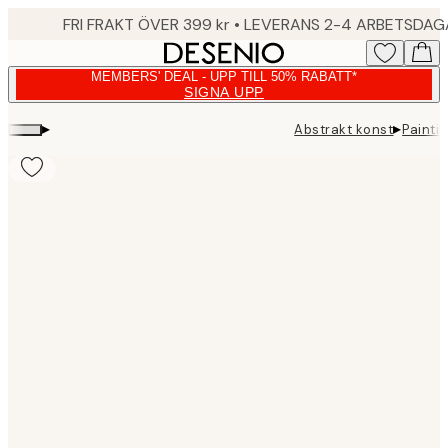
Skip
FRI FRAKT ÖVER 399 kr • LEVERANS 2-4 ARBETSDA
to
main
MEMBERS' DEAL - UPP TILL 50% RABATT*
content.
SIGNA UPP
▸
▸
Abstrakt konst
Painti
Product