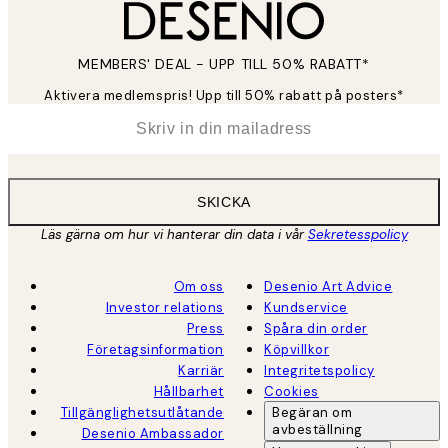
MEMBERS' DEAL - UPP TILL 50% RABATT*
Aktivera medlemspris! Upp till 50% rabatt på posters*
*
E-post
SKICKA
Läs gärna om hur vi hanterar din data i vår
Sekretesspolicy
Om oss
Desenio Art Advice
Investor relations
Kundservice
Press
Spåra din order
Företagsinformation
Köpvillkor
Karriär
Integritetspolicy
Hållbarhet
Cookies
Tillgänglighetsutlåtande
Begäran om
avbeställning
Desenio Ambassador