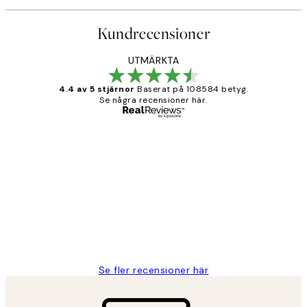
Kundrecensioner
UTMÄRKTA
4.4 av 5 stjärnor
Baserat på 108584 betyg.
Se några recensioner här.
Verifierad köpare
Kundrecensioner
Fina målningar.
2 juni
Roonak F
Se fler recensioner här