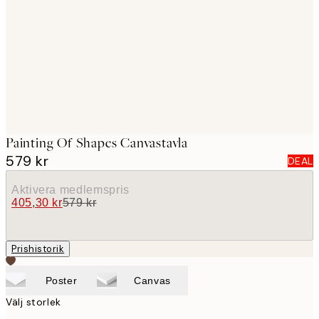
images
Painting Of Shapes Canvastavla
579 kr
DEAL
Aktivera medlemspris
405,30 kr
579 kr
Prishistorik
Poster
Canvas
Välj storlek