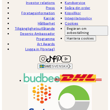
Investor relations
Kundservice
Press
Spåra din order
Företagsinformation
Köpvillkor
Karriär
Integritetspolicy
Hållbarhet
Cookies
Tillgänglighetsutlåtande
Begäran om
avbeställning
Desenio Ambassador
Hantera cookies
Programme
Art Awards
Logga in (företag)
SWE
SVENSKA