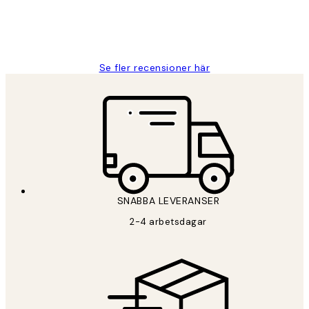
2 juni
Roonak F
Se fler recensioner här
*
E-post
SNABBA LEVERANSER
PRENUMERERA
2-4 arbetsdagar
Sekretesspolicy