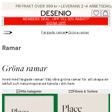
Skip
FRI FRAKT ÖVER 399 kr • LEVERANS 2-4 ARBETSDA
to
main
MEMBERS' DEAL - UPP TILL 50% RABATT*
content.
SIGNA UPP
▸
▸
Färgade ramar
Gröna ramar
Ramar
Gröna ramar
Inred med färgade ramar! Välj våra gröna ramar för att skapa en
lekfull och naturinspirerad känsla i ditt hem.
Alla kategorier
Filtrera & Sortera