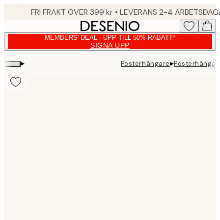
Skip
FRI FRAKT ÖVER 399 kr • LEVERANS 2-4 ARBETSDA
to
main
MEMBERS' DEAL - UPP TILL 50% RABATT*
content.
SIGNA UPP
▸
▸
Posterhängare
Posterhängare
Product
images