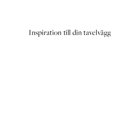
Paul Ranson - Tiger in the Ju
Från 129 kr
Inspiration till din tavelvägg