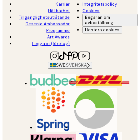
Karriär
Integritetspolicy
Hållbarhet
Cookies
Tillgänglighetsutlåtande
Begäran om
avbeställning
Desenio Ambassador
Hantera cookies
Programme
Art Awards
Logga in (företag)
SWE
SVENSKA