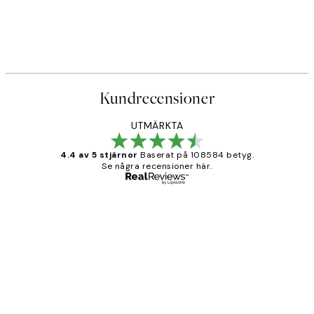
Kundrecensioner
UTMÄRKTA
4.4 av 5 stjärnor
Baserat på 108584 betyg.
Se några recensioner här.
Verifierad köpare
Kundrecensioner
Fina målningar.
2 juni
Roonak F