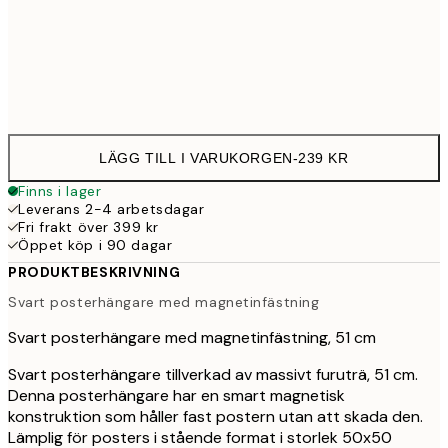
51 cm
23
71 cm
26
LÄGG TILL I VARUKORGEN
-
239 KR
Finns i lager
Leverans 2-4 arbetsdagar
Fri frakt över 399 kr
Öppet köp i 90 dagar
PRODUKTBESKRIVNING
Svart posterhängare med magnetinfästning
Svart posterhängare med magnetinfästning, 51 cm
Svart posterhängare tillverkad av massivt furuträ, 51 cm.
Denna posterhängare har en smart magnetisk
konstruktion som håller fast postern utan att skada den.
Lämplig för posters i stående format i storlek 50x50