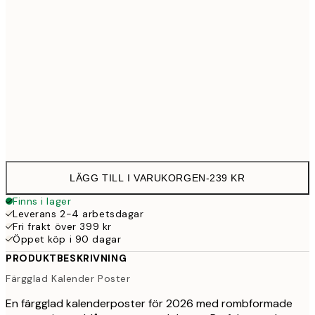
30x40 cm
23
50x70 cm
39
Frame
options
LÄGG TILL I VARUKORGEN
-
239 KR
Finns i lager
Leverans 2-4 arbetsdagar
Fri frakt över 399 kr
Öppet köp i 90 dagar
PRODUKTBESKRIVNING
Färgglad Kalender Poster
En färgglad kalenderposter för 2026 med rombformade