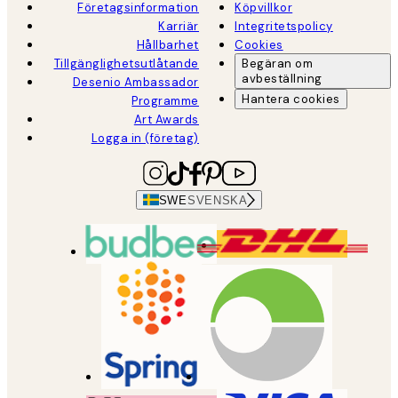
Företagsinformation
Köpvillkor
Karriär
Integritetspolicy
Hållbarhet
Cookies
Tillgänglighetsutlåtande
Begäran om
avbeställning
Desenio Ambassador
Hantera cookies
Programme
Art Awards
Logga in (företag)
SWE
SVENSKA