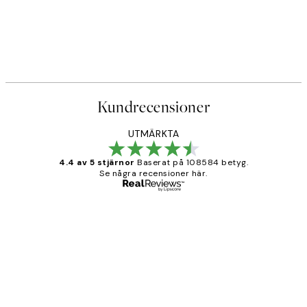
Kundrecensioner
UTMÄRKTA
4.4 av 5 stjärnor
Baserat på 108584 betyg.
Se några recensioner här.
Verifierad köpare
Kundrecensioner
Fina målningar.
2 juni