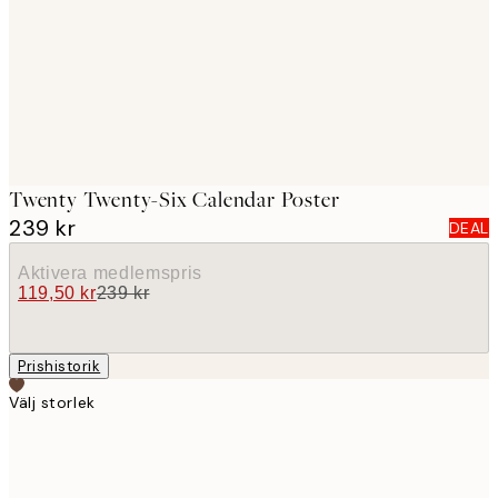
images
Twenty Twenty-Six Calendar Poster
239 kr
DEAL
Aktivera medlemspris
119,50 kr
239 kr
Prishistorik
Välj storlek