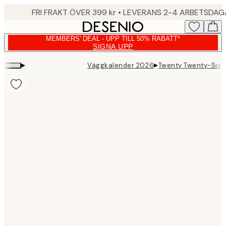
Skip
FRI FRAKT ÖVER 399 kr • LEVERANS 2-4 ARBETSDA
to
main
MEMBERS' DEAL - UPP TILL 50% RABATT*
content.
SIGNA UPP
▸
▸
Väggkalender 2026
Twenty Twenty-Six 
Product