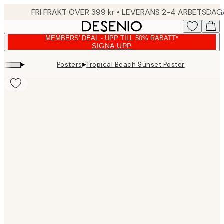
Skip
FRI FRAKT ÖVER 399 kr • LEVERANS 2-4 ARBETSDA
to
main
MEMBERS' DEAL - UPP TILL 50% RABATT*
content.
SIGNA UPP
▸
▸
Posters
Tropical Beach Sunset Poster
Product
images