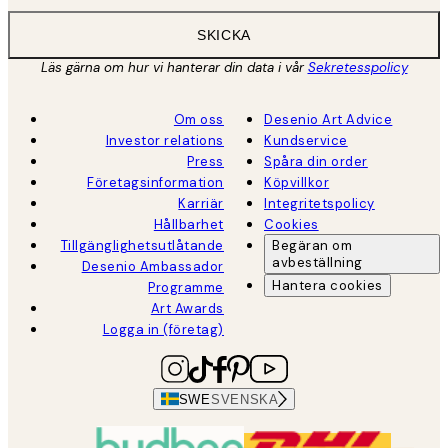
SKICKA
Läs gärna om hur vi hanterar din data i vår
Sekretesspolicy
Om oss
Desenio Art Advice
Investor relations
Kundservice
Press
Spåra din order
Företagsinformation
Köpvillkor
Karriär
Integritetspolicy
Hållbarhet
Cookies
Tillgänglighetsutlåtande
Begäran om
avbeställning
Desenio Ambassador
Hantera cookies
Programme
Art Awards
Logga in (företag)
SWE
SVENSKA