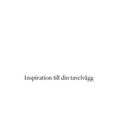
STUDIO COLLECTION
r
Nature Creation Poster
Från 145 kr
Inspiration till din tavelvägg