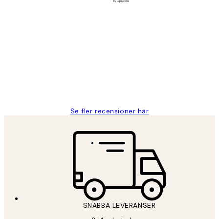
Verifierad köpare
Kundrecensioner
Fina målningar.
2 juni
Roonak F
Se fler recensioner här
SNABBA LEVERANSER