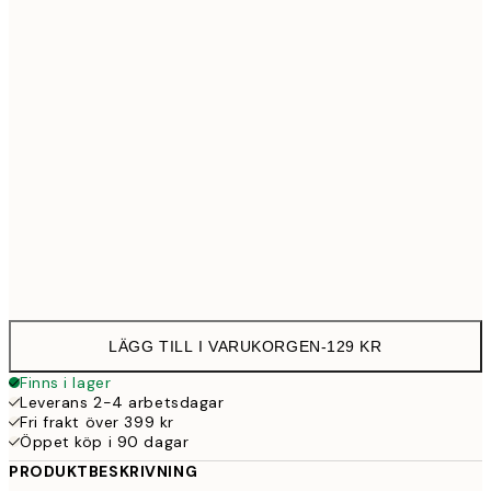
21x30 cm
12
30x40 cm
23
50x70 cm
39
Frame
options
LÄGG TILL I VARUKORGEN
-
129 KR
Finns i lager
Leverans 2-4 arbetsdagar
Fri frakt över 399 kr
Öppet köp i 90 dagar
PRODUKTBESKRIVNING