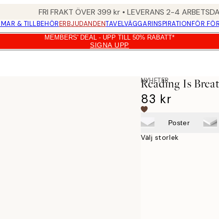
FRI FRAKT ÖVER 399 kr • LEVERANS 2-4 ARBETSD
MAR & TILLBEHÖR
ERBJUDANDEN
TAVELVÄGGAR
INSPIRATION
FÖR FÖ
MEMBERS' DEAL - UPP TILL 50% RABATT*
SIGNA UPP
NYHETER
Reading Is Brea
83 kr
Poster
Välj storlek