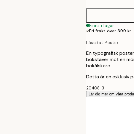
21x30 cm
30x40 cm
Finns i lager
Fri frakt över 399 kr
40x50 cm
Läscitat Poster
50x70 cm
En typografisk poster
bokstäver mot en mör
70x100 cm
bokälskare.
Detta är en exklusiv p
100x150 cm
20408-3
Lär dig mer om våra produ