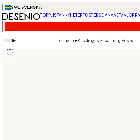
Skip
SWE
SVENSKA
to
TOPPLISTAN
NYHETER
POSTERS
CANVASTAVLOR
RA
main
content.
▸
▸
Texttavlor
Reading is Breathing Poster