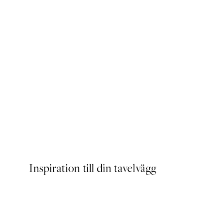
Just Chillin Poster
Från 129 kr
Inspiration till din tavelvägg