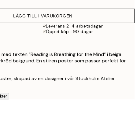
129 kr
LÄGG TILL I VARUKORGEN
239 kr
Leverans 2-4 arbetsdagar
Öppet köp i 90 dagar
289 kr
395 kr
 med texten “Reading is Breathing for the Mind” i beiga
kröd bakgrund. En stilren poster som passar perfekt för
509 kr
oster, skapad av en designer i vår Stockholm Atelier.
1 159 kr
kter