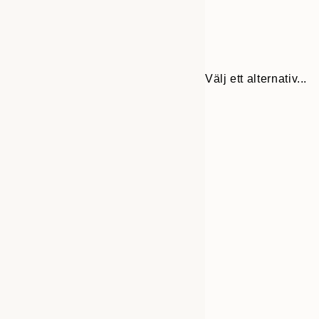
Välj ett alternativ...
Frame
13x18 cm
options