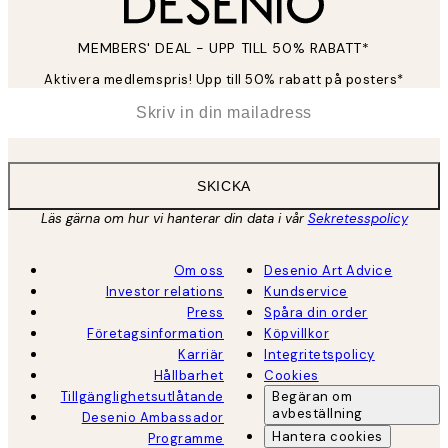
MEMBERS' DEAL - UPP TILL 50% RABATT*
Aktivera medlemspris! Upp till 50% rabatt på posters*
*
E-post
SKICKA
Läs gärna om hur vi hanterar din data i vår
Sekretesspolicy
Om oss
Desenio Art Advice
Investor relations
Kundservice
Press
Spåra din order
Företagsinformation
Köpvillkor
Karriär
Integritetspolicy
Hållbarhet
Cookies
Tillgänglighetsutlåtande
Begäran om
avbeställning
Desenio Ambassador
Hantera cookies
Programme