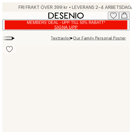
Skip
FRI FRAKT ÖVER 399 kr • LEVERANS 2-4 ARBETSDA
to
main
MEMBERS' DEAL - UPP TILL 50% RABATT*
content.
SIGNA UPP
▸
▸
Texttavlor
Our Family Personal Poster
Product