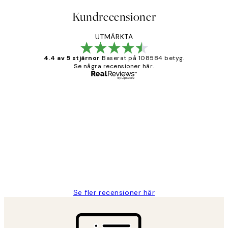
Kundrecensioner
UTMÄRKTA
4.4 av 5 stjärnor
Baserat på 108584 betyg.
Se några recensioner här.
Verifierad köpare
Kundrecensioner
Fina målningar.
2 juni
Roonak F
Se fler recensioner här