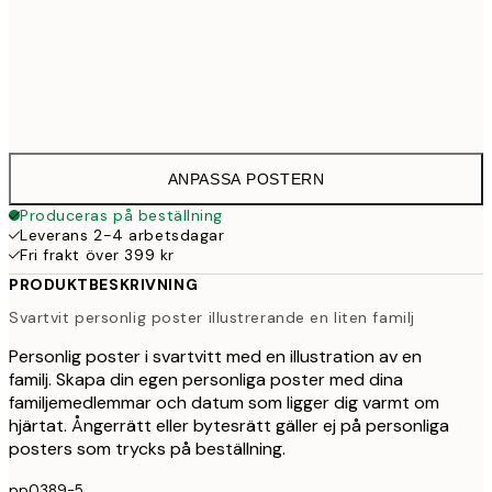
30x40 cm
33
50x70 cm
43
ANPASSA POSTERN
Produceras på beställning
Leverans 2-4 arbetsdagar
Fri frakt över 399 kr
PRODUKTBESKRIVNING
Svartvit personlig poster illustrerande en liten familj
Personlig poster i svartvitt med en illustration av en
familj. Skapa din egen personliga poster med dina
familjemedlemmar och datum som ligger dig varmt om
hjärtat. Ångerrätt eller bytesrätt gäller ej på personliga
posters som trycks på beställning.
pp0389-5