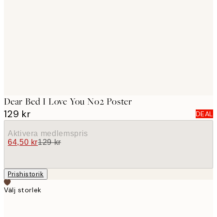
images
Dear Bed I Love You No2 Poster
129 kr
DEAL
Aktivera medlemspris
64,50 kr
129 kr
Prishistorik
Välj storlek