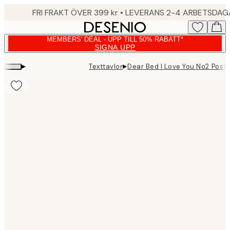
Skip
FRI FRAKT ÖVER 399 kr • LEVERANS 2-4 ARBETSDA
to
main
MEMBERS' DEAL - UPP TILL 50% RABATT*
content.
SIGNA UPP
▸
▸
Texttavlor
Dear Bed I Love You No2 Poste
Product