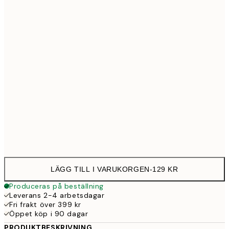
21x30 cm
12
30x40 cm
23
50x70 cm
39
Frame
options
LÄGG TILL I VARUKORGEN
-
129 KR
Produceras på beställning
Leverans 2-4 arbetsdagar
Fri frakt över 399 kr
Öppet köp i 90 dagar
PRODUKTBESKRIVNING