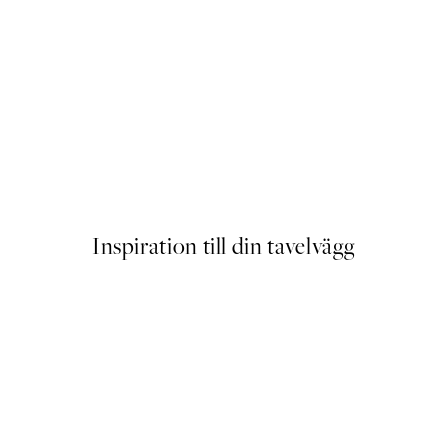
Asymmetrical Shapes No2 Po
Från 239 kr
Inspiration till din tavelvägg