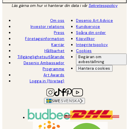
Läs gärna om hur vi hanterar din data i vår
Sekretesspolicy
Om oss
Desenio Art Advice
Investor relations
Kundservice
Press
Spåra din order
Företagsinformation
Köpvillkor
Karriär
Integritetspolicy
Hållbarhet
Cookies
Tillgänglighetsutlåtande
Begäran om
avbeställning
Desenio Ambassador
Hantera cookies
Programme
Art Awards
Logga in (företag)
SWE
SVENSKA