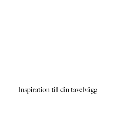
Traces of Light No2 Poster
Från 145 kr
Inspiration till din tavelvägg