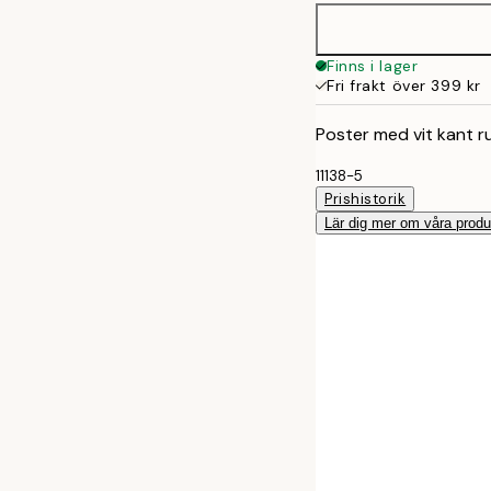
Finns i lager
Fri frakt över 399 kr
Poster med vit kant r
11138-5
Prishistorik
Lär dig mer om våra produ