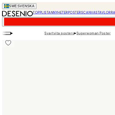
Skip
SWE
SVENSKA
to
TOPPLISTAN
NYHETER
POSTERS
CANVASTAVLOR
RA
main
content.
▸
▸
Svartvita posters
Superwoman Poster