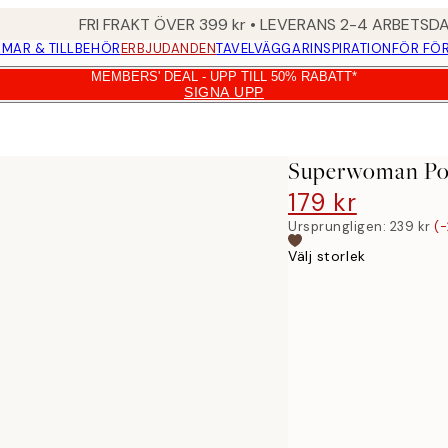
FRI FRAKT ÖVER 399 kr • LEVERANS 2-4 ARBETSD
MAR & TILLBEHÖR
ERBJUDANDEN
TAVELVÄGGAR
INSPIRATION
FÖR FÖ
MEMBERS' DEAL - UPP TILL 50% RABATT*
SIGNA UPP
Superwoman Po
179 kr
239 kr
Ursprungligen:
239 kr
(-
Välj storlek