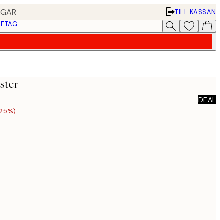
AGAR
TILL KASSAN
RETAG
ster
DEAL
25%)