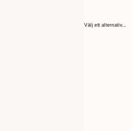
Välj ett alternativ...
Frame
30x40 cm
options