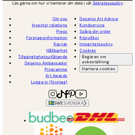
Läs gärna om hur vi hanterar din data i vår
Sekretesspolicy
Om oss
Desenio Art Advice
Investor relations
Kundservice
Press
Spåra din order
Företagsinformation
Köpvillkor
Karriär
Integritetspolicy
Hållbarhet
Cookies
Tillgänglighetsutlåtande
Begäran om
avbeställning
Desenio Ambassador
Hantera cookies
Programme
Art Awards
Logga in (företag)
SWE
SVENSKA