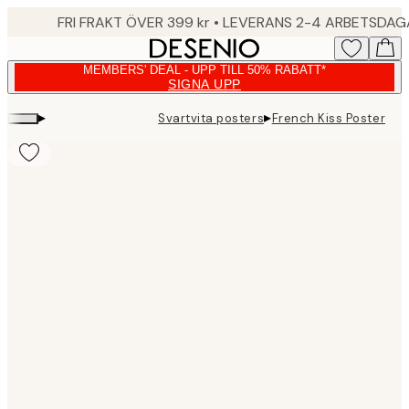
Skip
FRI FRAKT ÖVER 399 kr • LEVERANS 2-4 ARBETSDA
to
main
MEMBERS' DEAL - UPP TILL 50% RABATT*
content.
SIGNA UPP
▸
▸
Svartvita posters
French Kiss Poster
Product