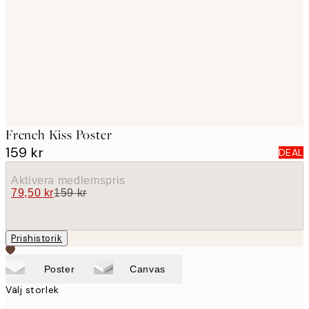
images
French Kiss Poster
159 kr
DEAL
Aktivera medlemspris
79,50 kr
159 kr
Prishistorik
Poster
Canvas
Välj storlek