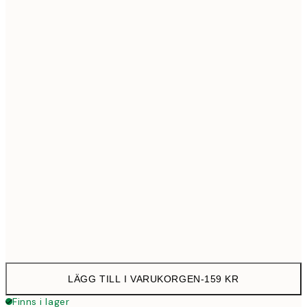
30x40 cm
15
40x50 cm
21
50x70 cm
27
70x100 cm
39
Frame
options
LÄGG TILL I VARUKORGEN
-
159 KR
Finns i lager