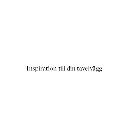
er
Dragonfly Black And White P
Från 83 kr
Inspiration till din tavelvägg