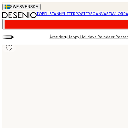
Skip
SWE
SVENSKA
to
TOPPLISTAN
NYHETER
POSTERS
CANVASTAVLOR
RA
main
content.
▸
▸
Årstider
Happy Holidays Reindeer Poste