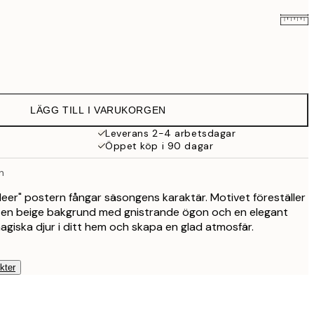
253 kr
439 kr
LÄGG TILL I VARUKORGEN
Leverans 2-4 arbetsdagar
Öppet köp i 90 dagar
on
eer" postern fångar säsongens karaktär. Motivet föreställer
å en beige bakgrund med gnistrande ögon och en elegant
agiska djur i ditt hem och skapa en glad atmosfär.
kter