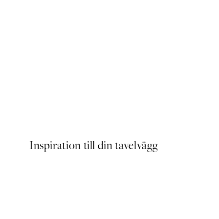
DEAL
Caffeine and Confidence Po
Från 215 kr
239 kr
Inspiration till din tavelvägg