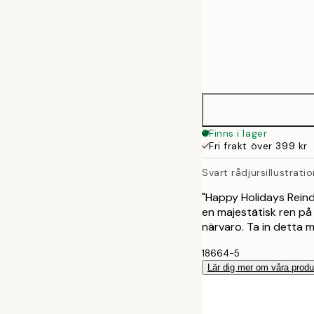
Frame
30x40 cm
options
50x70 cm
Finns i lager
Fri frakt över 399 kr
Svart rådjursillustrati
"Happy Holidays Reind
en majestätisk ren p
närvaro. Ta in detta m
18664-5
Lär dig mer om våra produ