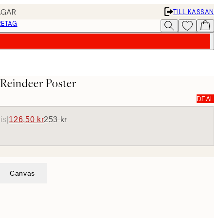
AGAR
TILL KASSAN
RETAG
Reindeer Poster
DEAL
is
|
126,50 kr
253 kr
Canvas