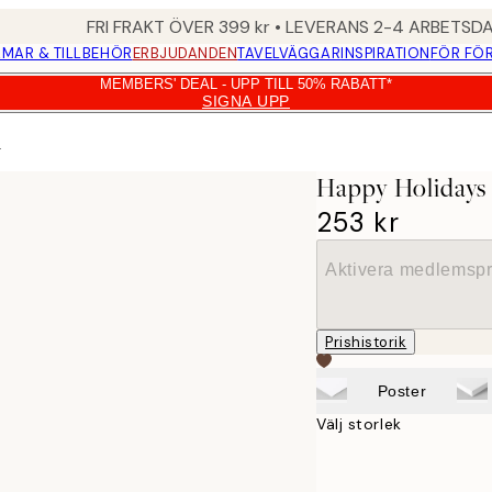
FRI FRAKT ÖVER 399 kr • LEVERANS 2-4 ARBETSD
MAR & TILLBEHÖR
ERBJUDANDEN
TAVELVÄGGAR
INSPIRATION
FÖR FÖ
MEMBERS' DEAL - UPP TILL 50% RABATT*
SIGNA UPP
r
Happy Holidays 
253 kr
Aktivera medlemspr
Prishistorik
Poster
Välj storlek