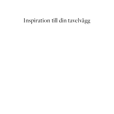
Från 64,50 kr
239 kr
Inspiration till din tavelvägg