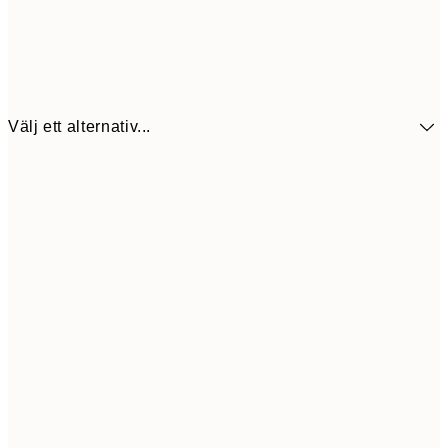
Välj ett alternativ...
64,5
30x40 cm
23