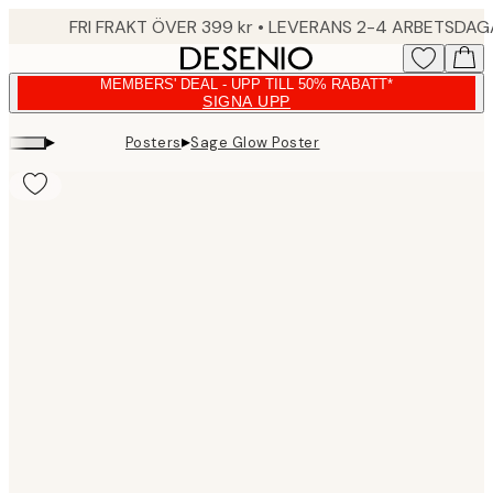
Skip
FRI FRAKT ÖVER 399 kr • LEVERANS 2-4 ARBETSDA
to
main
MEMBERS' DEAL - UPP TILL 50% RABATT*
content.
SIGNA UPP
▸
▸
Posters
Sage Glow Poster
Product