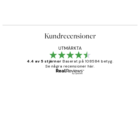
Kundrecensioner
UTMÄRKTA
4.4 av 5 stjärnor
Baserat på 108584 betyg.
Se några recensioner här.
Verifierad köpare
Kundrecensioner
Fina målningar.
2 juni
Roonak F