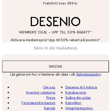
Fraktfritt över 399 kr
MEMBERS' DEAL - UPP TILL 50% RABATT*
Aktivera medlemspris! Upp till 50% rabatt på posters*
*
E-post
SKICKA
Läs gärna om hur vi hanterar din data i vår
Sekretesspolicy
Om oss
Desenio Art Advice
Investor relations
Kundservice
Press
Spåra din order
Företagsinformation
Köpvillkor
Karriär
Integritetspolicy