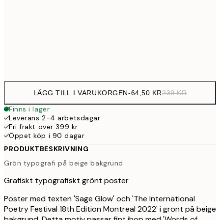
107,7
50x70 cm
39
Frame
options
LÄGG TILL I VARUKORGEN
-
64,50 KR
239 KR
Finns i lager
Leverans 2-4 arbetsdagar
Fri frakt över 399 kr
Öppet köp i 90 dagar
PRODUKTBESKRIVNING
Grön typografi på beige bakgrund
Grafiskt typografiskt grönt poster
Poster med texten 'Sage Glow' och 'The International
Poetry Festival 18th Edition Montreal 2022' i grönt på beige
bakgrund. Detta motiv passar fint ihop med 'Words of