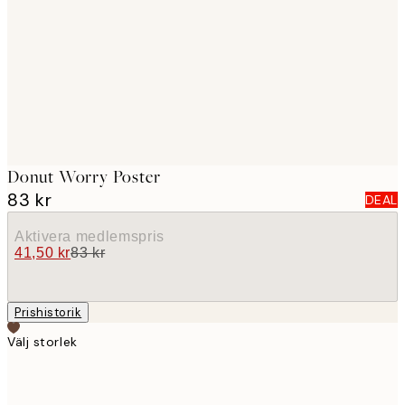
images
Donut Worry Poster
83 kr
DEAL
Aktivera medlemspris
41,50 kr
83 kr
Prishistorik
Välj storlek