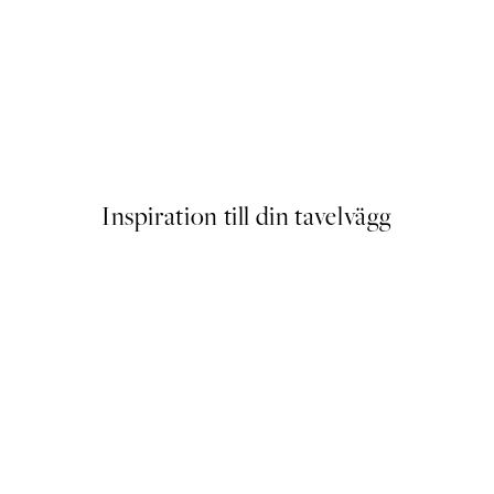
SS25
r
Happy Place Poster
Från 83 kr
Inspiration till din tavelvägg