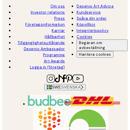
Om oss
Desenio Art Advice
Investor relations
Kundservice
Press
Spåra din order
Företagsinformation
Köpvillkor
Karriär
Integritetspolicy
Hållbarhet
Cookies
Tillgänglighetsutlåtande
Begäran om
avbeställning
Desenio Ambassador
Hantera cookies
Programme
Art Awards
Logga in (företag)
SWE
SVENSKA