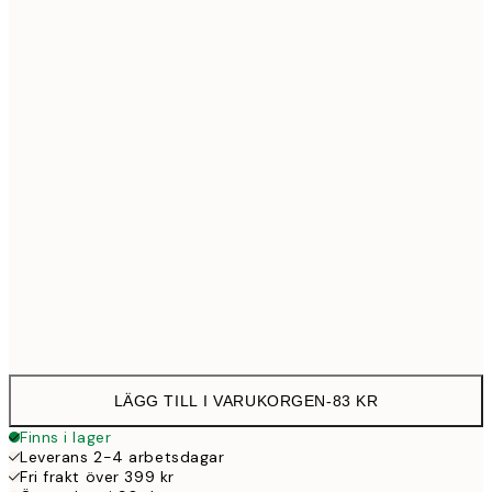
13x18 cm
8
21x30 cm
12
30x40 cm
23
50x70 cm
39
Frame
options
LÄGG TILL I VARUKORGEN
-
83 KR
Finns i lager
Leverans 2-4 arbetsdagar
Fri frakt över 399 kr