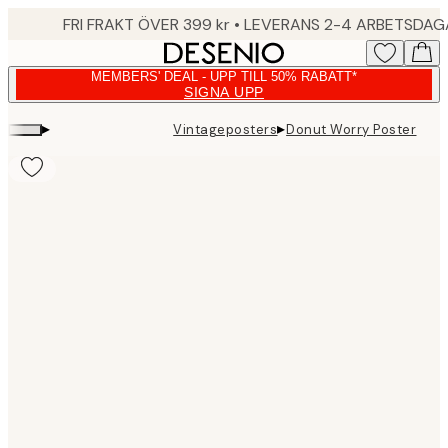
Skip
FRI FRAKT ÖVER 399 kr • LEVERANS 2-4 ARBETSDA
to
main
MEMBERS' DEAL - UPP TILL 50% RABATT*
content.
SIGNA UPP
▸
▸
Vintageposters
Donut Worry Poster
Product