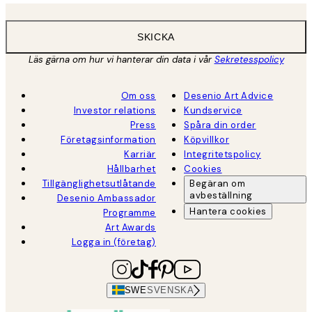
SKICKA
Läs gärna om hur vi hanterar din data i vår
Sekretesspolicy
Om oss
Desenio Art Advice
Investor relations
Kundservice
Press
Spåra din order
Företagsinformation
Köpvillkor
Karriär
Integritetspolicy
Hållbarhet
Cookies
Tillgänglighetsutlåtande
Begäran om
avbeställning
Desenio Ambassador
Hantera cookies
Programme
Art Awards
Logga in (företag)
SWE
SVENSKA