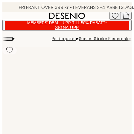
Skip
FRI FRAKT ÖVER 399 kr • LEVERANS 2-4 ARBETSDA
to
main
MEMBERS' DEAL - UPP TILL 50% RABATT*
content.
SIGNA UPP
▸
▸
Posterpaket
Sunset Stroke Posterpaket
Product