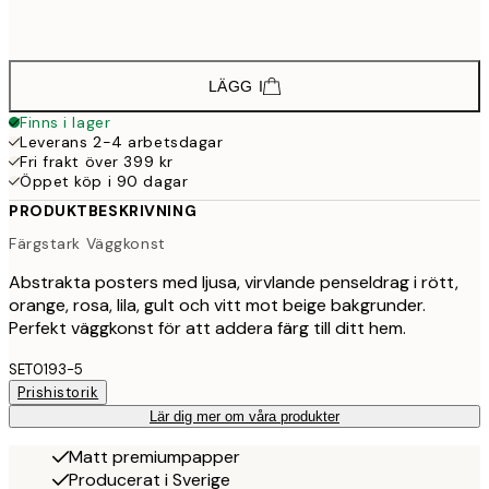
71
50x70 cm
1 18
LÄGG I
Finns i lager
Leverans 2-4 arbetsdagar
Fri frakt över 399 kr
Öppet köp i 90 dagar
PRODUKTBESKRIVNING
Färgstark Väggkonst
Abstrakta posters med ljusa, virvlande penseldrag i rött,
orange, rosa, lila, gult och vitt mot beige bakgrunder.
Perfekt väggkonst för att addera färg till ditt hem.
SET0193-5
Prishistorik
Lär dig mer om våra produkter
Matt premiumpapper
Producerat i Sverige