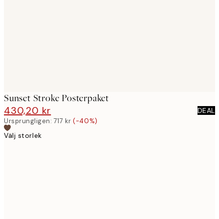
images
Sunset Stroke Posterpaket
430,20 kr
717 kr
DEAL
Ursprungligen:
717 kr
(-40%)
Välj storlek