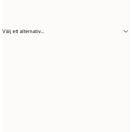
Välj ett alternativ...
430,2
30x40 cm
71