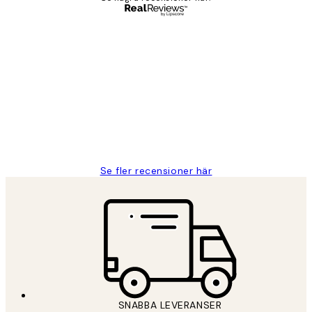
Verifierad köpare
Kundrecensioner
Fina målningar.
2 juni
Roonak F
Se fler recensioner här
SNABBA LEVERANSER