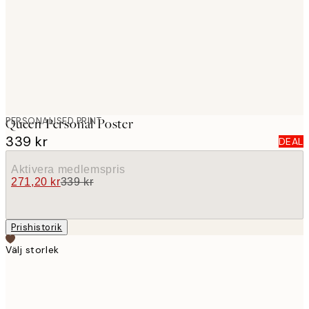
images
PERSONALISED PRINT
Queen Personal Poster
339 kr
DEAL
Aktivera medlemspris
271,20 kr
339 kr
Prishistorik
Välj storlek