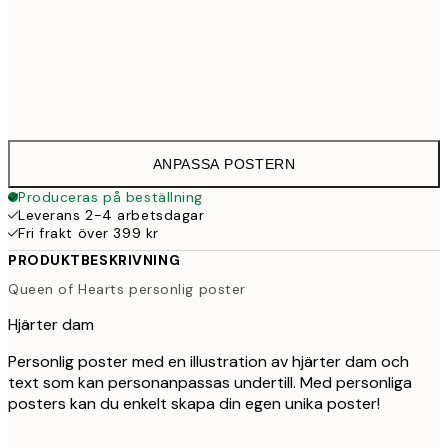
30x40 cm
33
50x70 cm
43
ANPASSA POSTERN
Produceras på beställning
Leverans 2-4 arbetsdagar
Fri frakt över 399 kr
PRODUKTBESKRIVNING
Queen of Hearts personlig poster
Hjärter dam
Personlig poster med en illustration av hjärter dam och
text som kan personanpassas undertill. Med personliga
posters kan du enkelt skapa din egen unika poster!