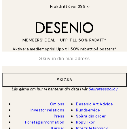
Fraktfritt över 399 kr
MEMBERS' DEAL - UPP TILL 50% RABATT*
Aktivera medlemspris! Upp till 50% rabatt på posters*
*
E-post
SKICKA
Läs gärna om hur vi hanterar din data i vår
Sekretesspolicy
Om oss
Desenio Art Advice
Investor relations
Kundservice
Press
Spåra din order
Företagsinformation
Köpvillkor
Karriär
Integritetspolicy