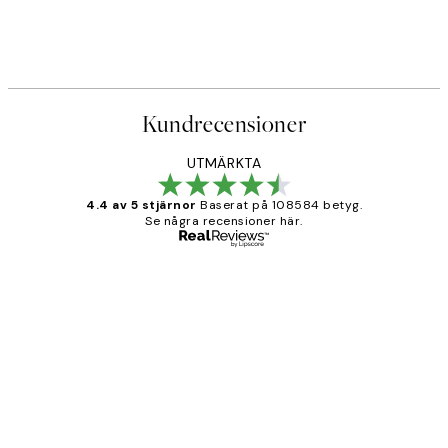
Kundrecensioner
UTMÄRKTA
4.4 av 5 stjärnor
Baserat på 108584 betyg.
Se några recensioner här.
Verifierad köpare
Kundrecensioner
Fina målningar.
2 juni
Roonak F