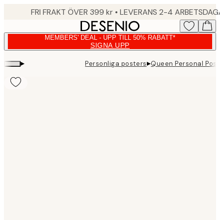
Skip
FRI FRAKT ÖVER 399 kr • LEVERANS 2-4 ARBETSDA
to
main
MEMBERS' DEAL - UPP TILL 50% RABATT*
content.
SIGNA UPP
▸
▸
Personliga posters
Queen Personal Post
Product