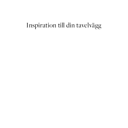
Från 215 kr
239 kr
Inspiration till din tavelvägg