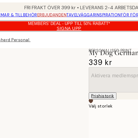
FRI FRAKT ÖVER 399 kr • LEVERANS 2-4 ARBETSD
MAR & TILLBEHÖR
ERBJUDANDEN
TAVELVÄGGAR
INSPIRATION
FÖR FÖ
MEMBERS' DEAL - UPP TILL 50% RABATT*
SIGNA UPP
herd Personal Poster
PERSONALISED PRINT
My Dog German 
339 kr
Aktivera medlemspr
Prishistorik
Välj storlek