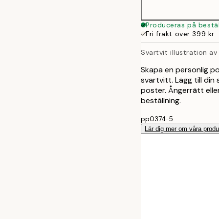
30x40 cm
Produceras på bestäl
Fri frakt över 399 kr
50x70 cm
Svartvit illustration a
Skapa en personlig pos
svartvitt. Lägg till 
poster. Ångerrätt elle
beställning.
pp0374-5
Lär dig mer om våra produ