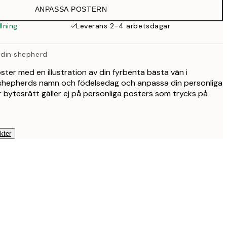
ANPASSA POSTERN
339 kr
lning
Leverans 2-4 arbetsdagar
439 kr
v din shepherd
ter med en illustration av din fyrbenta bästa vän i
din shepherds namn och födelsedag och anpassa din personliga
r bytesrätt gäller ej på personliga posters som trycks på
kter