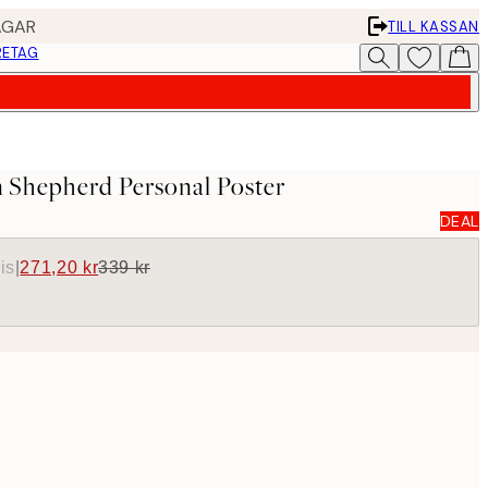
AGAR
TILL KASSAN
RETAG
Shepherd Personal Poster
DEAL
is
|
271,20 kr
339 kr