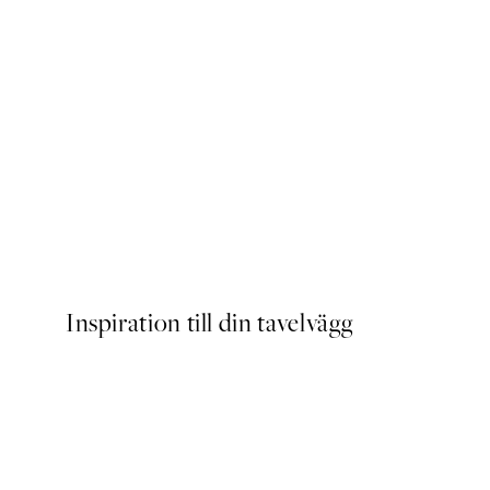
DEAL
Caffeine and Confidence Po
Från 215 kr
239 kr
Inspiration till din tavelvägg