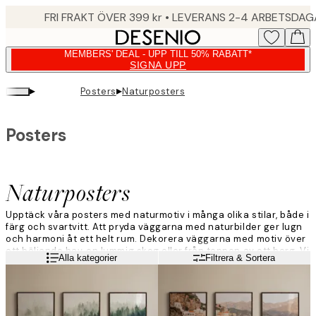
Skip
FRI FRAKT ÖVER 399 kr • LEVERANS 2-4 ARBETSDA
to
main
MEMBERS' DEAL - UPP TILL 50% RABATT*
content.
SIGNA UPP
▸
▸
Posters
Naturposters
Posters
Naturposters
Upptäck våra posters med naturmotiv i många olika stilar, både i
färg och svartvitt. Att pryda väggarna med naturbilder ger lugn
och harmoni åt ett helt rum. Dekorera väggarna med motiv över
ett böljande hav, en lummig skog eller från toppen av ett berg. Vi
Läs mer
Alla kategorier
Filtrera & Sortera
har ett brett utbud för att passa många inredningsstilar.