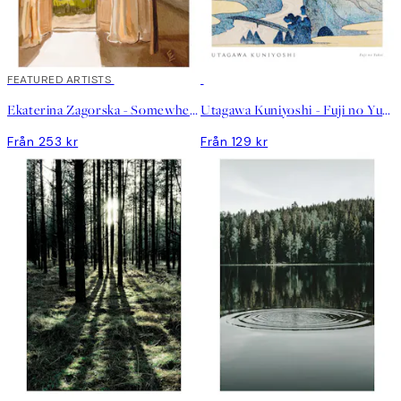
FEATURED ARTISTS
Ekaterina Zagorska - Somewhere I Want to Be Poster
Utagawa Kuniyoshi - Fuji no Yukei Poster
Från 253 kr
Från 129 kr