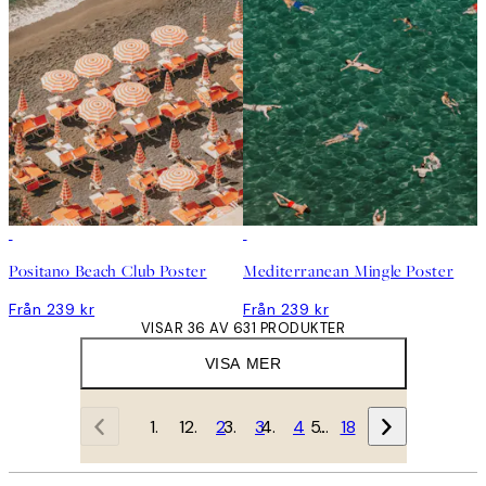
Positano Beach Club Poster
Mediterranean Mingle Poster
Från 239 kr
Från 239 kr
VISAR 36 AV 631 PRODUKTER
VISA MER
1
2
3
4
…
18