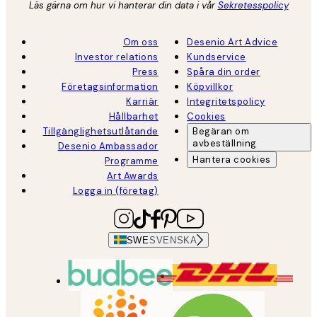
Läs gärna om hur vi hanterar din data i vår
Sekretesspolicy
Om oss
Desenio Art Advice
Investor relations
Kundservice
Press
Spåra din order
Företagsinformation
Köpvillkor
Karriär
Integritetspolicy
Hållbarhet
Cookies
Tillgänglighetsutlåtande
Begäran om
avbeställning
Desenio Ambassador
Hantera cookies
Programme
Art Awards
Logga in (företag)
SWE
SVENSKA