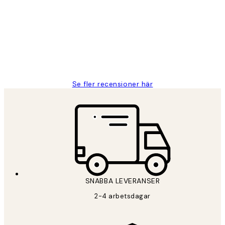
Fina målningar.
2 juni
Roonak F
Se fler recensioner här
*
E-post
SNABBA LEVERANSER
PRENUMERERA
2-4 arbetsdagar
Sekretesspolicy