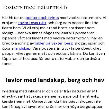
Posters med naturmotiv
Här hittar du
posters och prints
med vackra naturmotiv. Vi
erbjuder
tavlor i svartvitt
och färg som passar fint i de
flesta hem. Vi vill erbjuda ett så brett sortiment som
möjligt – här ska finnas något för alla! Vi uppdaterar
löpande vårt sortiment med vackra naturmotiv. Vi har en
bred blandning av
bilder på växter
,
berg
, skogar, sjöar och
öppna
landskap
. Våra posters är tryckta på obestruket
papper vilket ger en matt och exklusiv känsla. Du kan även
köpa ramar hos oss, för extra naturvibbar och jordnära
toner.
Tavlor med landskap, berg och hav
Inredning med influenser och delar från naturen är ett
effektivt sätt att skapa en mer levande och hemtrevlig
känsla i hemmet. Oavsett om du trivs bäst i skogen, inte
kan få nog av havet eller drömmer om höga bergstoppar