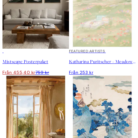
DEAL
FEATURED ARTISTS
Mistscape Posterpaket
Katharina Puritscher - Meadow Poster
Från 455,40 kr
759 kr
Från 253 kr