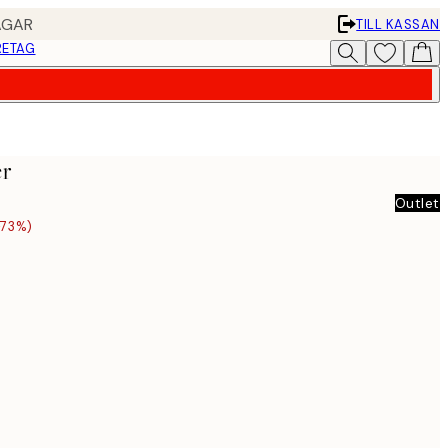
AGAR
TILL KASSAN
RETAG
er
Outlet
-73%)