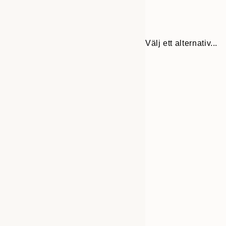
Välj ett alternativ...
Frame
50x70 cm
options
70x100 cm