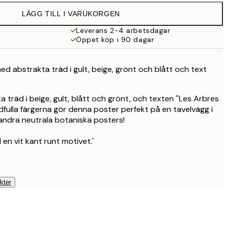
549 kr
LÄGG TILL I VARUKORGEN
Leverans 2-4 arbetsdagar
Öppet köp i 90 dagar
ed abstrakta träd i gult, beige, grönt och blått och text
 träd i beige, gult, blått och grönt, och texten ''Les Arbres
ridfulla färgerna gör denna poster perfekt på en tavelvägg i
dra neutrala botaniska posters!
en vit kant runt motivet.'
kter