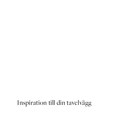
Dogue No2 Poster
Från 83 kr
Inspiration till din tavelvägg