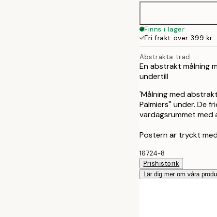
Finns i lager
Fri frakt över 399 kr
Abstrakta träd
En abstrakt målning m
undertill
'Målning med abstrakta
Palmiers'' under. De f
vardagsrummet med an
Postern är tryckt med 
16724-8
Prishistorik
Lär dig mer om våra produ