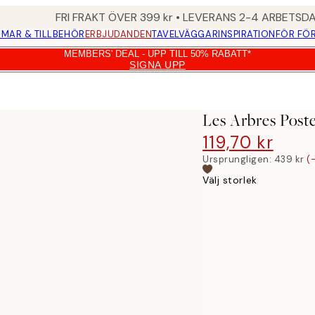
FRI FRAKT ÖVER 399 kr • LEVERANS 2-4 ARBETSD
MAR & TILLBEHÖR
ERBJUDANDEN
TAVELVÄGGAR
INSPIRATION
FÖR FÖ
MEMBERS' DEAL - UPP TILL 50% RABATT*
SIGNA UPP
Les Arbres Post
119,70 kr
439 kr
Ursprungligen:
439 kr
(
Välj storlek